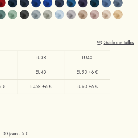
Guide des tailles
EU38
EU40
EU48
EU50 +6 €
6 €
EU58 +6 €
EU60 +6 €
30 jours -
5 €