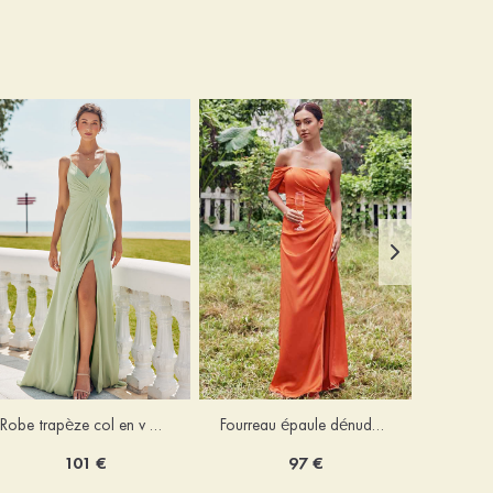
Robe trapèze col en v mousseline ras du sol robe de demoiselle d'honneur
Fourreau épaule dénudée satin extensible ras du sol robe de demoiselle d'honneur
101 €
97 €