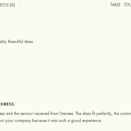
EOS (0)
ity. Beautiful dress.
 DRESS.
ss and the service I received from Stacees. The dress fit perfectly, the custo
out your company because it was such a good experience.