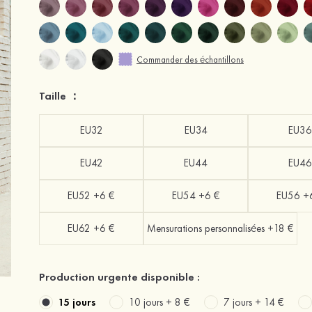
Commander des échantillons
Taille ：
EU32
EU34
EU36
EU42
EU44
EU46
EU52 +6 €
EU54 +6 €
EU56 +
EU62 +6 €
Mensurations personnalisées +18 €
Production urgente disponible :
15 jours
10 jours +
8 €
7 jours +
14 €