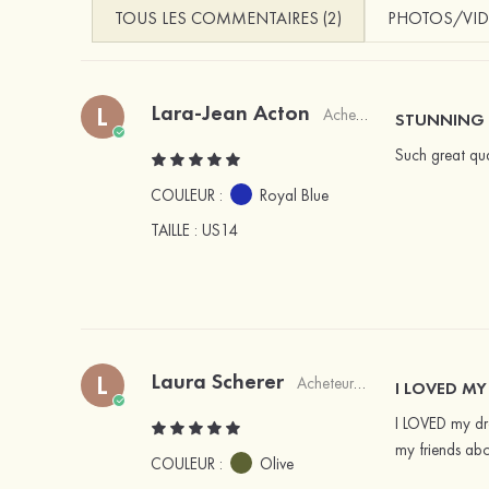
TOUS LES COMMENTAIRES (2)
PHOTOS/VID
Lara-Jean Acton
L
Acheteur vérifié
STUNNING
Such great qual
COULEUR :
Royal Blue
TAILLE
: US14
Laura Scherer
L
Acheteur vérifié
I LOVED MY
I LOVED my dre
my friends ab
COULEUR :
Olive