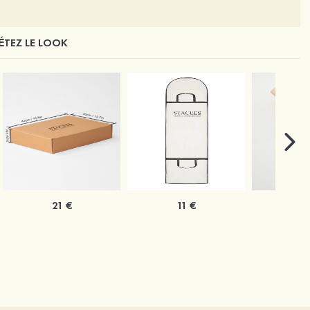
TEZ LE LOOK
21 €
11 €
1