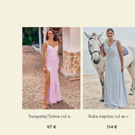
Trumpette/Sirène col en v jersey ras du sol robe de demoiselle d'honneur
Robe trapèze col en v mousseline ras du sol robe de demoiselle d'honneur
97 €
114 €