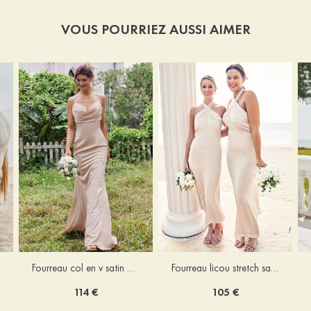
VOUS POURRIEZ AUSSI AIMER
Fourreau licou stretch satin longueur cheville robe de demoiselle d'honneur
Fourreau col en v satin extensible ras du sol robe de demoiselle d'honneur
105 €
114 €