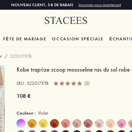
NOUVEAU CLIENT, 5 € DE RABAIS
Inscrivez-vous maintenant
FÊTE DE MARIAGE
OCCASION SPÉCIALE
ÉCHANTI
r
/
S22017XYB
Robe trapèze scoop mousseline ras du sol robe 
SKU : S22017XYB
(2)
108 €
Couleur :
Violet