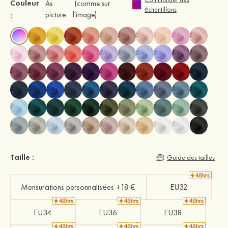
Couleur
As
(comme sur
échantillons
:
picture
l'image)
Taille :
Guide des tailles
Mensurations personnalisées +18 €
EU32
EU34
EU36
EU38