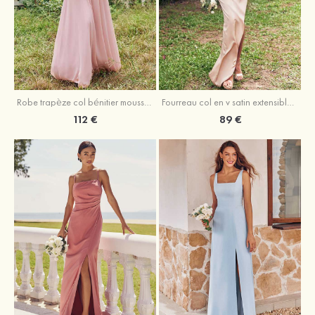
Fourreau col en v satin extensible asymétrique robe de demoiselle d'honneur
Robe trapèze col bénitier mousseline ras du sol robe de demoiselle d'honneur
89 €
112 €