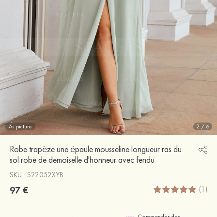
As picture
2
/
6
Robe trapèze une épaule mousseline longueur ras du
sol robe de demoiselle d'honneur avec fendu
SKU : S22052XYB
97 €
(1)
Commander des