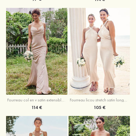
Fourreau licou stretch satin longueur cheville robe de demoiselle d'honneur
Fourreau col en v satin extensible ras du sol robe de demoiselle d'honneur
105 €
114 €