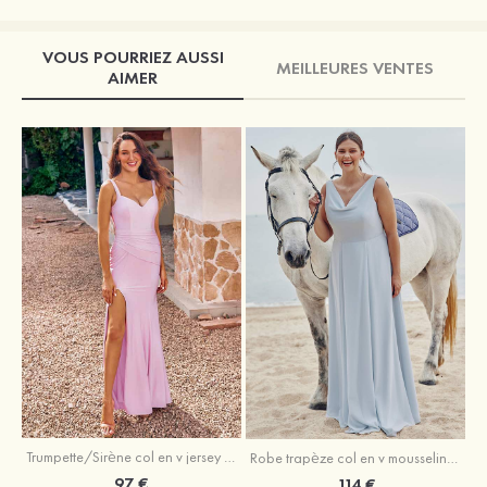
VOUS POURRIEZ AUSSI
MEILLEURES VENTES
AIMER
Trumpette/Sirène col en v jersey ras du sol robe de demoiselle d'honneur
Robe trapèze col en v mousseline ras du sol robe de demoiselle d'honneur
97 €
114 €