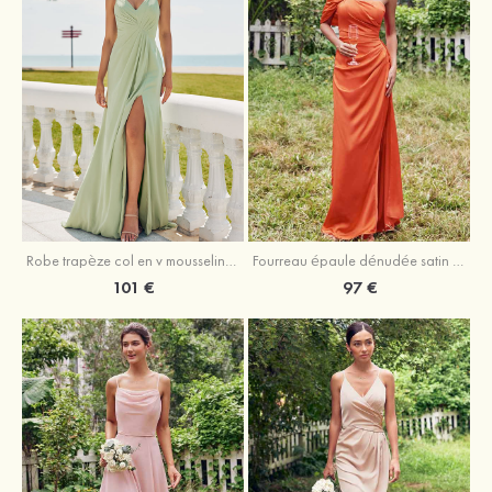
Robe trapèze col en v mousseline ras du sol robe de demoiselle d'honneur
Fourreau épaule dénudée satin extensible ras du sol robe de demoiselle d'honneur
101 €
97 €