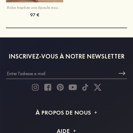
Robe trapèze une épaule mousseline longueur ras du sol robe de demoiselle d'honneur avec fendu
97 €
INSCRIVEZ-VOUS À NOTRE NEWSLETTER
À PROPOS DE NOUS
À propos de STACEES
AIDE
Livraison