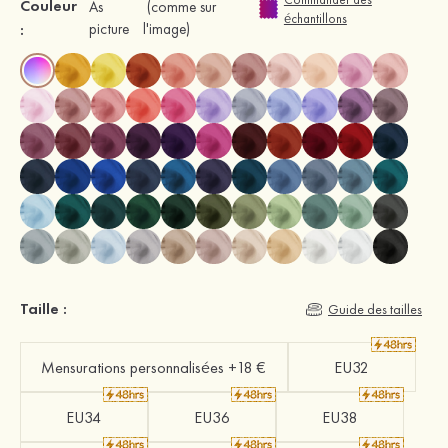
Couleur
As
(comme sur
échantillons
:
picture
l'image)
Taille :
Guide des tailles
Mensurations personnalisées +18 €
EU32
EU34
EU36
EU38