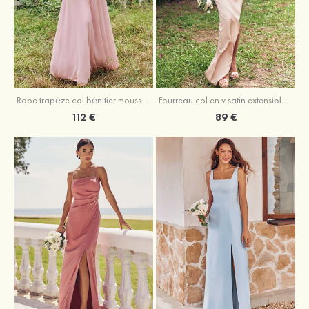
Fourreau col en v satin extensible asymétrique robe de demoiselle d'honneur
Robe trapèze col bénitier mousseline ras du sol robe de demoiselle d'honneur
89 €
112 €