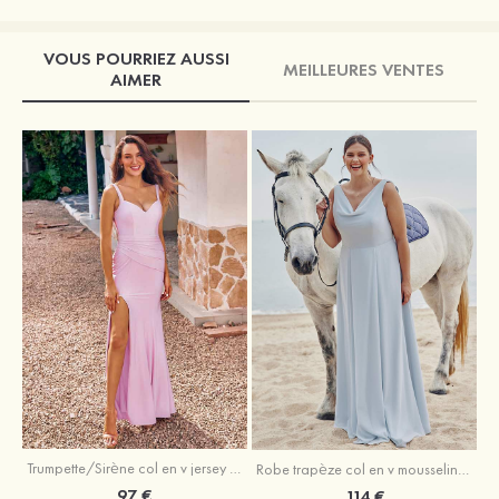
VOUS POURRIEZ AUSSI
MEILLEURES VENTES
AIMER
Trumpette/Sirène col en v jersey ras du sol robe de demoiselle d'honneur
Robe trapèze col en v mousseline ras du sol robe de demoiselle d'honneur
97 €
114 €