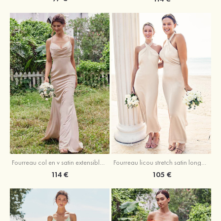
Fourreau licou stretch satin longueur cheville robe de demoiselle d'honneur
Fourreau col en v satin extensible ras du sol robe de demoiselle d'honneur
105 €
114 €