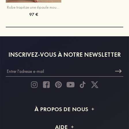
Robe trapèze une épaule mousseline longueur ras du sol robe de demoiselle d'honneur avec fendu
97 €
INSCRIVEZ-VOUS À NOTRE NEWSLETTER
À PROPOS DE NOUS
À propos de STACEES
AIDE
Livraison