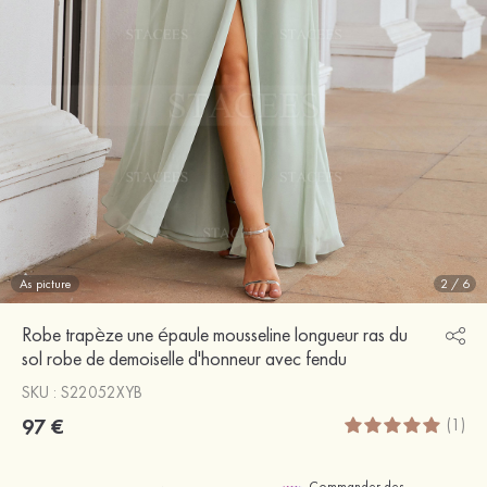
As picture
2
/
6
Robe trapèze une épaule mousseline longueur ras du
sol robe de demoiselle d'honneur avec fendu
SKU : S22052XYB
97 €
(1)
Commander des