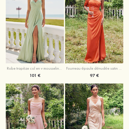
Robe trapèze col en v mousseline ras du sol robe de demoiselle d'honneur
Fourreau épaule dénudée satin extensible ras du sol robe de demoiselle d'honneur
101 €
97 €