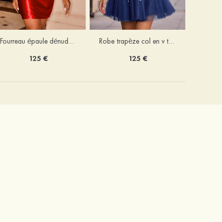
Fourreau épaule dénudée soie comme du satin courte/mini robe de fête de la rentrée
Robe trapèze col en v tulle courte/mini robe de fête de la rentrée avec poches paillettes
125 €
125 €