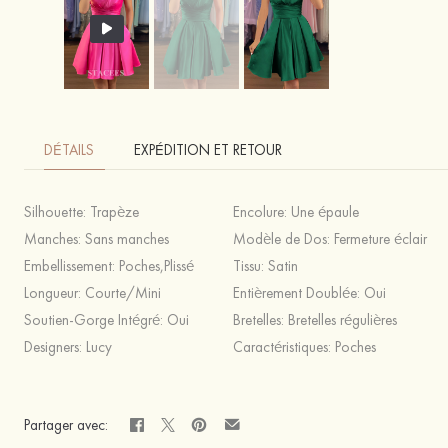
DÉTAILS
EXPÉDITION ET RETOUR
Silhouette:
Trapèze
Encolure:
Une épaule
Manches:
Sans manches
Modèle de Dos:
Fermeture éclair
Embellissement:
Poches,Plissé
Tissu:
Satin
Longueur:
Courte/Mini
Entièrement Doublée:
Oui
Soutien-Gorge Intégré:
Oui
Bretelles:
Bretelles régulières
Designers:
Lucy
Caractéristiques:
Poches
Partager avec: