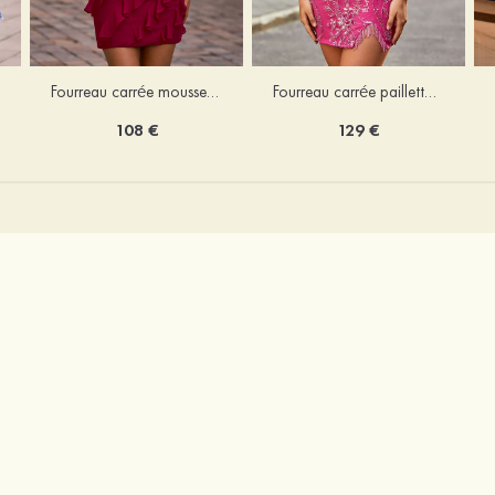
Fourreau carrée mousseline courte/mini robe de fête de la rentré avec volants
Fourreau carrée paillettes courte/mini robe de fête de la rentrée
108 €
129 €