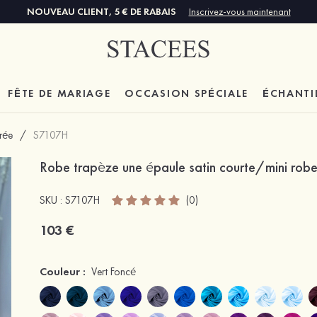
NOUVEAU CLIENT, 5 € DE RABAIS
Inscrivez-vous maintenant
FÊTE DE MARIAGE
OCCASION SPÉCIALE
ÉCHANTI
trée
/
S7107H
Robe trapèze une épaule satin courte/mini robe 
SKU : S7107H
(0)
103 €
Couleur :
Vert Foncé