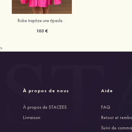
Robe trapèze une épaule satin courte/mini robe de fête de la rentrée
103 €
>
À propos de nous
Aide
À propos de STACEES
FAQ
Livraison
Retour et remb
Suivi de comm