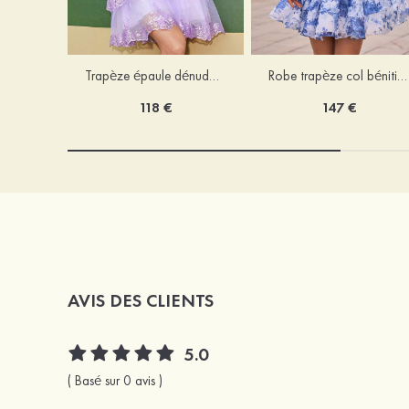
Trapèze épaule dénudée tulle courte/mini robe de fête de la rentrée avec paillettes
Robe trapèze col bénitier mousseline courte/mini robe de fête de la rentrée avec appliqué
118 €
147 €
AVIS DES CLIENTS
5.0
( Basé sur 0 avis )