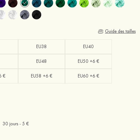
Guide des tailles
EU38
EU40
EU48
EU50 +6 €
6 €
EU58 +6 €
EU60 +6 €
30 jours -
5 €