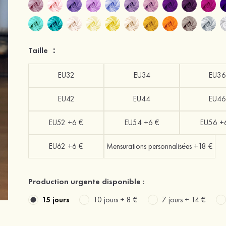
Taille ：
EU32
EU34
EU36
EU42
EU44
EU46
EU52 +6 €
EU54 +6 €
EU56 +
EU62 +6 €
Mensurations personnalisées +18 €
Production urgente disponible :
15 jours
10 jours +
8 €
7 jours +
14 €