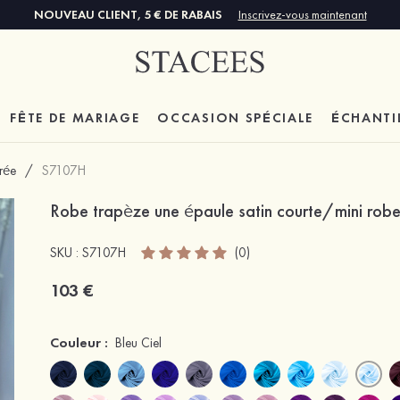
NOUVEAU CLIENT, 5 € DE RABAIS
Inscrivez-vous maintenant
FÊTE DE MARIAGE
OCCASION SPÉCIALE
ÉCHANTI
trée
/
S7107H
Robe trapèze une épaule satin courte/mini robe 
SKU : S7107H
(0)
103 €
Couleur :
Bleu Ciel