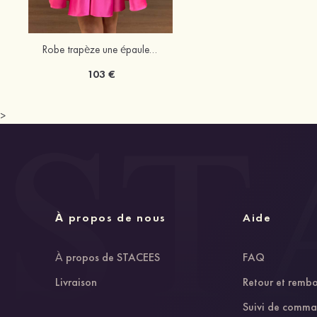
Robe trapèze une épaule satin courte/mini robe de fête de la rentrée
103 €
>
À propos de nous
Aide
À propos de STACEES
FAQ
Livraison
Retour et remb
Suivi de comm