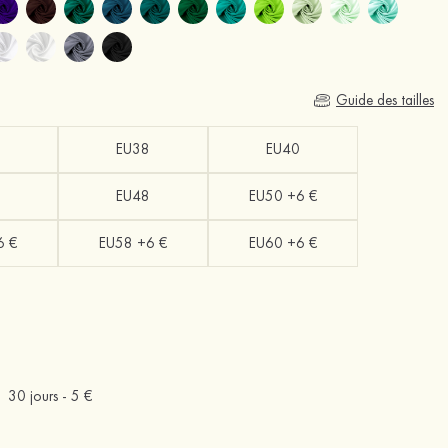
Guide des tailles
EU38
EU40
EU48
EU50 +6 €
6 €
EU58 +6 €
EU60 +6 €
30 jours -
5 €