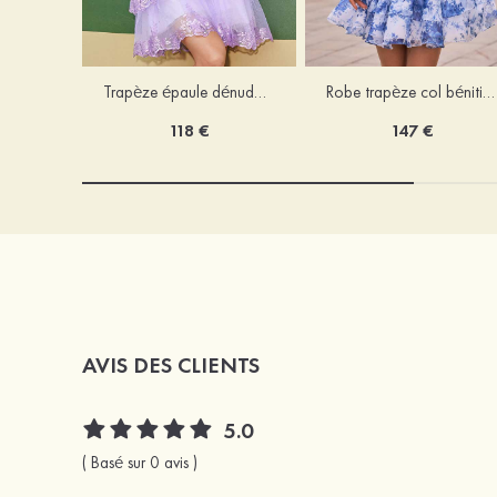
Trapèze épaule dénudée tulle courte/mini robe de fête de la rentrée avec paillettes
Robe trapèze col bénitier mousseline courte/mini robe de fête de la rentrée avec appliqué
118 €
147 €
AVIS DES CLIENTS
5.0
( Basé sur 0 avis )