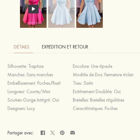
DÉTAILS
EXPÉDITION ET RETOUR
Silhouette:
Trapèze
Encolure:
Une épaule
Manches:
Sans manches
Modèle de Dos:
Fermeture éclair
Embellissement:
Poches,Plissé
Tissu:
Satin
Longueur:
Courte/Mini
Entièrement Doublée:
Oui
Soutien-Gorge Intégré:
Oui
Bretelles:
Bretelles régulières
Designers:
Lucy
Caractéristiques:
Poches
Partager avec: