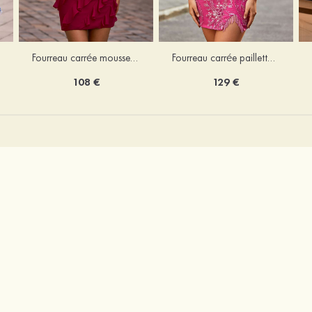
Fourreau carrée mousseline courte/mini robe de fête de la rentré avec volants
Fourreau carrée paillettes courte/mini robe de fête de la rentrée
108 €
129 €