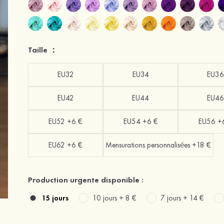
Taille ：
EU32
EU34
EU36
EU42
EU44
EU46
EU52 +6 €
EU54 +6 €
EU56 +
EU62 +6 €
Mensurations personnalisées +18 €
Production urgente disponible :
15 jours
10 jours +
8 €
7 jours +
14 €