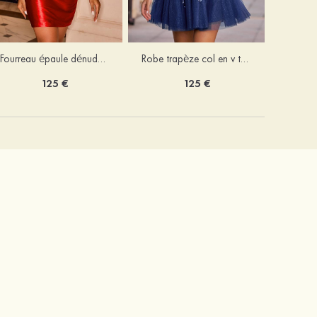
Fourreau épaule dénudée soie comme du satin courte/mini robe de fête de la rentrée
Robe trapèze col en v tulle courte/mini robe de fête de la rentrée avec poches paillettes
125 €
125 €