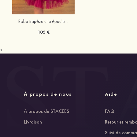
Robe trapèze une épaule tulle courte/mini robe de fête de la rentrée
105 €
>
À propos de nous
Aide
À propos de STACEES
FAQ
Livraison
Retour et remb
Suivi de comm