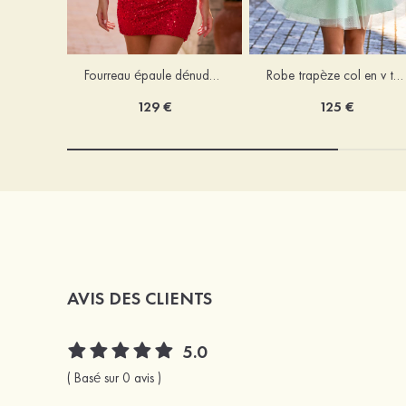
Fourreau épaule dénudée paillettes courte/mini robe de fête de la rentrée avec perles
Robe trapèze col en v tulle courte/mini robe de fête de la rentrée
129 €
125 €
AVIS DES CLIENTS
5.0
( Basé sur 0 avis )