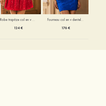
Robe trapèze col en v paillettes courte/mini robe de fête de la rentré
Fourreau col en v dentelle courte/mini robe de fête de la rentré avec perles
124 €
176 €