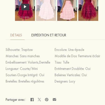
DÉTAILS
EXPÉDITION ET RETOUR
Silhouette:
Trapèze
Encolure:
Une épaule
Manches:
Sans manches
Modèle de Dos:
Fermeture éclair
Embellissement:
Volants,Dentelle
Tissu:
Tulle
Longueur:
Courte/Mini
Entièrement Doublée:
Oui
Soutien-Gorge Intégré:
Oui
Baleines Verticales:
Oui
Bretelles:
Bretelles régulières
Designers:
Lucy
Partager avec: