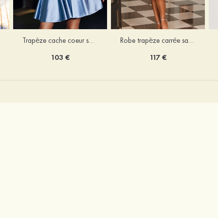
Trapèze cache coeur soie comme du satin courte/mini robe de fête de la rentrée
Robe trapèze carrée satin courte/mini robe de fête de la rentrée
103 €
117 €