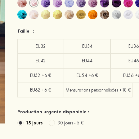
Taille ：
EU32
EU34
EU36
EU42
EU44
EU46
EU52 +6 €
EU54 +6 €
EU56 +
EU62 +6 €
Mensurations personnalisées +18 €
Production urgente disponible :
15 jours
30 jours -
5 €