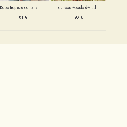
Robe trapèze col en v mousseline ras du sol robe de demoiselle d'honneur
Fourreau épaule dénudée satin extensible ras du sol robe de demoiselle d'honneur
101 €
97 €