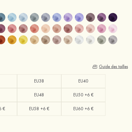
Guide des tailles
EU38
EU40
EU48
EU50 +6 €
6 €
EU58 +6 €
EU60 +6 €