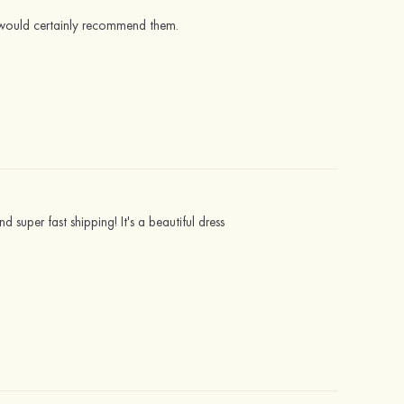
. I would certainly recommend them.
d super fast shipping! It's a beautiful dress