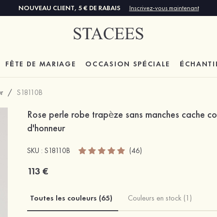
NOUVEAU CLIENT, 5 € DE RABAIS
Inscrivez-vous maintenant
FÊTE DE MARIAGE
OCCASION SPÉCIALE
ÉCHANTI
r
/
S18110B
Rose perle robe trapèze sans manches cache coe
d'honneur
SKU : S18110B
(46)
113 €
Toutes les couleurs (65)
Couleurs en stock (1)