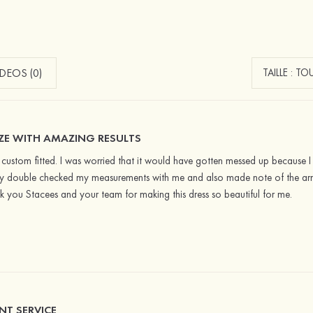
DEOS (0)
ZE WITH AMAZING RESULTS
ss custom fitted. I was worried that it would have gotten messed up because
hey double checked my measurements with me and also made note of the arm si
nk you Stacees and your team for making this dress so beautiful for me.
NT SERVICE