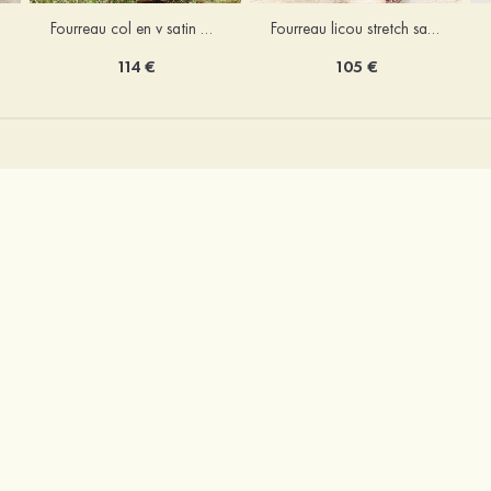
Fourreau licou stretch satin longueur cheville robe de demoiselle d'honneur
Fourreau col en v satin extensible ras du sol robe de demoiselle d'honneur
105 €
114 €