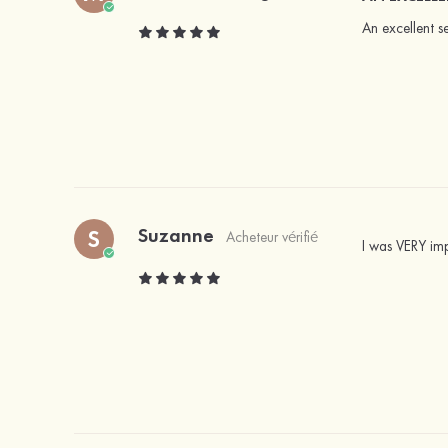
An excellent s
Suzanne
S
Acheteur vérifié
I was VERY impr