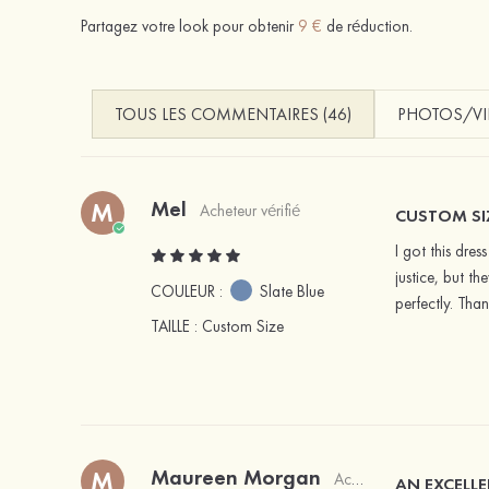
Partagez votre look pour obtenir
9 €
de réduction.
TOUS LES COMMENTAIRES (46)
PHOTOS/VI
Mel
M
Acheteur vérifié
CUSTOM SI
I got this dre
justice, but t
COULEUR :
Slate Blue
perfectly. Tha
TAILLE
: Custom Size
Maureen Morgan
M
Acheteur vérifié
AN EXCELLE