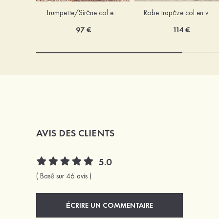
Trumpette/Sirène col en v jersey ras du sol robe de demoiselle d'honneur
Robe trapèze col en v mousseline ras du sol robe de demoiselle d'honneur
97 €
114 €
AVIS DES CLIENTS
5.0
( Basé sur 46 avis )
ÉCRIRE UN COMMENTAIRE