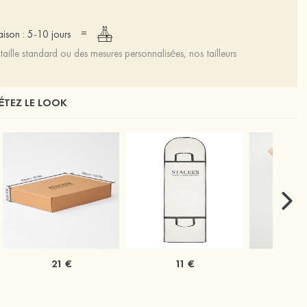
=
raison : 5-10 jours
aille standard ou des mesures personnalisées, nos tailleurs
TEZ LE LOOK
21 €
11 €
1