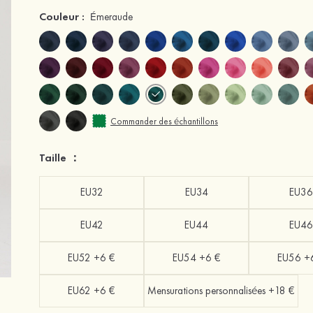
Couleur :
Émeraude
Commander des échantillons
Taille ：
EU32
EU34
EU36
EU42
EU44
EU46
EU52 +6 €
EU54 +6 €
EU56 +
EU62 +6 €
Mensurations personnalisées +18 €