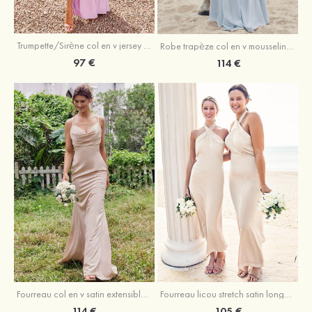
Trumpette/Sirène col en v jersey ras du sol robe de demoiselle d'honneur
Robe trapèze col en v mousseline ras du sol robe de demoiselle d'honneur
97 €
114 €
Fourreau licou stretch satin longueur cheville robe de demoiselle d'honneur
Fourreau col en v satin extensible ras du sol robe de demoiselle d'honneur
105 €
114 €