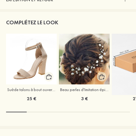
COMPLÉTEZ LE LOOK
Suède talons à bout ouvert sandales talon bottier chaussures pour les soirées
Beau perles d'Imitation épingles à cheveux coiffe
25 €
3 €
2