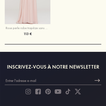
Rose perle robe trapèze sans manches cache coeur mousseline ras du sol robe de demoiselle d'honneur
113 €
INSCRIVEZ-VOUS À NOTRE NEWSLETTER