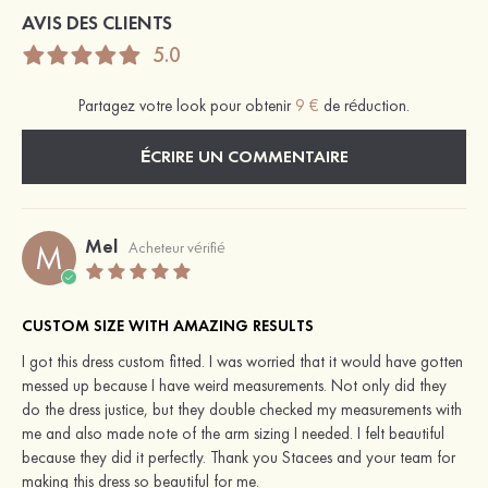
AVIS DES CLIENTS
5.0
Partagez votre look pour obtenir
9 €
de réduction.
ÉCRIRE UN COMMENTAIRE
Mel
M
Acheteur vérifié
CUSTOM SIZE WITH AMAZING RESULTS
I got this dress custom fitted. I was worried that it would have gotten
messed up because I have weird measurements. Not only did they
do the dress justice, but they double checked my measurements with
me and also made note of the arm sizing I needed. I felt beautiful
because they did it perfectly. Thank you Stacees and your team for
making this dress so beautiful for me.