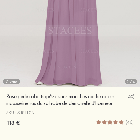
Glycine
2
/
4
Rose perle robe trapèze sans manches cache coeur
mousseline ras du sol robe de demoiselle d'honneur
SKU : S18110B
113 €
(46)