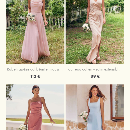
Fourreau col en v satin extensible asymétrique robe de demoiselle d'honneur
Robe trapèze col bénitier mousseline ras du sol robe de demoiselle d'honneur
89 €
112 €