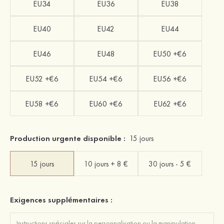
EU34
EU36
EU38
EU40
EU42
EU44
EU46
EU48
EU50 +€6
EU52 +€6
EU54 +€6
EU56 +€6
EU58 +€6
EU60 +€6
EU62 +€6
Production urgente disponible :
15 jours
15 jours
10 jours + 8 €
30 jours - 5 €
Exigences supplémentaires :