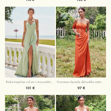
Robe trapèze col en v mousseline ras du sol robe de demoiselle d'honneur
Fourreau épaule dénudée satin extensible ras du sol robe de demoiselle d'honneur
101 €
97 €