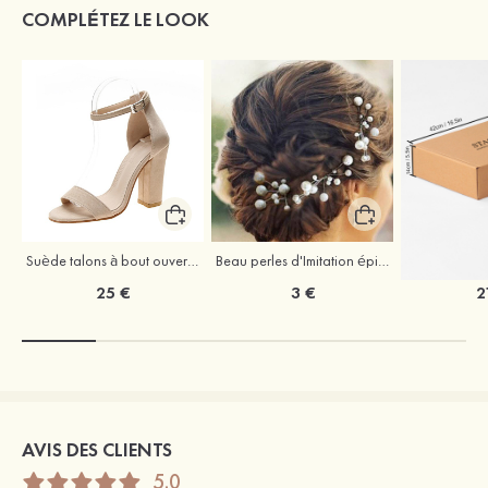
COMPLÉTEZ LE LOOK
Suède talons à bout ouvert sandales talon bottier chaussures pour les soirées
Beau perles d'Imitation épingles à cheveux coiffe
25 €
3 €
2
AVIS DES CLIENTS
5.0