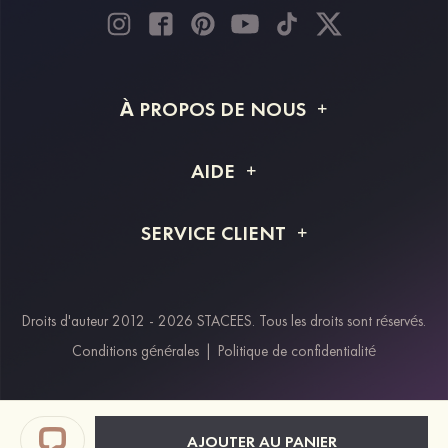
À PROPOS DE NOUS
À propos de STACEES
AIDE
Livraison
FAQ
SERVICE CLIENT
Retour et remboursement
Suivi de commande
Guide des tailles
Projet personnalisé
Contactez-nous
Droits d'auteur 2012 - 2026 STACEES. Tous les droits sont réservés.
Modes de paiement
Conditions générales
|
Politique de confidentialité
Klarna
Afterpay
Paypal
AJOUTER AU PANIER