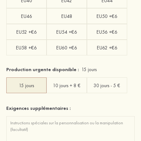
EU40
EU42
EU44
EU46
EU48
EU50 +€6
EU52 +€6
EU54 +€6
EU56 +€6
EU58 +€6
EU60 +€6
EU62 +€6
Production urgente disponible :
15 jours
15 jours
10 jours + 8 €
30 jours - 5 €
Exigences supplémentaires :