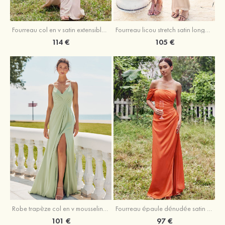
Fourreau licou stretch satin longueur cheville robe de demoiselle d'honneur
Fourreau col en v satin extensible ras du sol robe de demoiselle d'honneur
105 €
114 €
Robe trapèze col en v mousseline ras du sol robe de demoiselle d'honneur
Fourreau épaule dénudée satin extensible ras du sol robe de demoiselle d'honneur
101 €
97 €