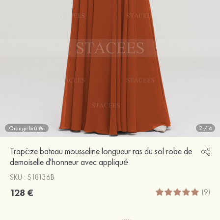
Orange brûlée
2
/
6
Trapèze bateau mousseline longueur ras du sol robe de
demoiselle d'honneur avec appliqué
SKU : S18136B
128 €
(9)