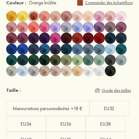
Couleur :
Orange brûlée
Commander des échantillons
Taille :
Guide des tailles
Mensurations personnalisées +18 €
EU32
EU34
EU36
EU38