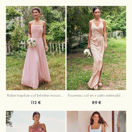
Fourreau col en v satin extensible asymétrique robe de demoiselle d'honneur
Robe trapèze col bénitier mousseline ras du sol robe de demoiselle d'honneur
89 €
112 €