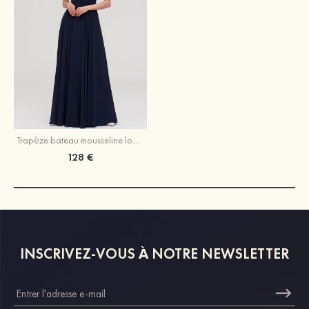
Trapèze bateau mousseline longueur ras du sol robe de demoiselle d'honneur avec appliqué
128 €
INSCRIVEZ-VOUS À NOTRE NEWSLETTER