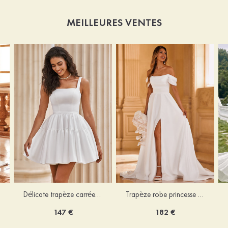
MEILLEURES VENTES
Délicate trapèze carrée satin courte/mini robe de mariée
Trapèze robe princesse épaule dénudée traîne chapelle satin robe de mariée
147 €
182 €