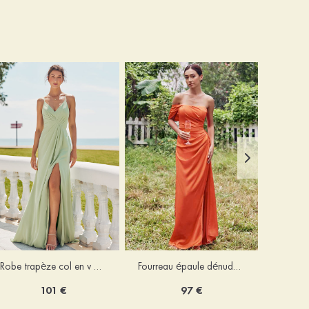
Robe trapèze col en v mousseline ras du sol robe de demoiselle d'honneur
Fourreau épaule dénudée satin extensible ras du sol robe de demoiselle d'honneur
101 €
97 €