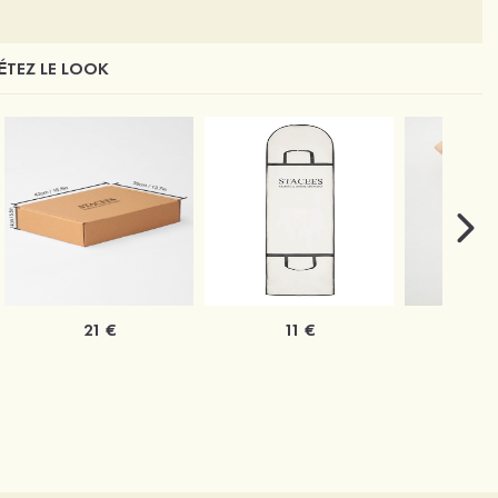
TEZ LE LOOK
21 €
11 €
1