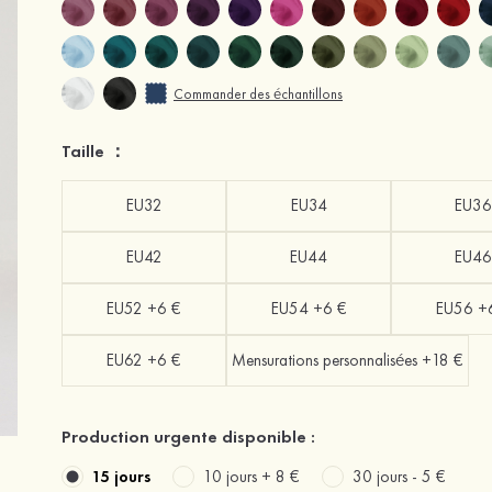
Commander des échantillons
Taille ：
EU32
EU34
EU36
EU42
EU44
EU46
EU52 +6 €
EU54 +6 €
EU56 +
EU62 +6 €
Mensurations personnalisées +18 €
Production urgente disponible :
15 jours
10 jours +
8 €
30 jours -
5 €