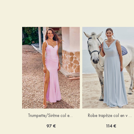
Trumpette/Sirène col en v jersey ras du sol robe de demoiselle d'honneur
Robe trapèze col en v mousseline ras du sol robe de demoiselle d'honneur
97 €
114 €