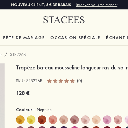
NOUVEAU CLIENT, 5 € DE RABAIS
Inscrivez-vous maintenant
FÊTE DE MARIAGE
OCCASION SPÉCIALE
ÉCHANTI
r
/
S18226B
Trapèze bateau mousseline longueur ras du sol 
SKU : S18226B
(0)
128 €
Couleur :
Neptune