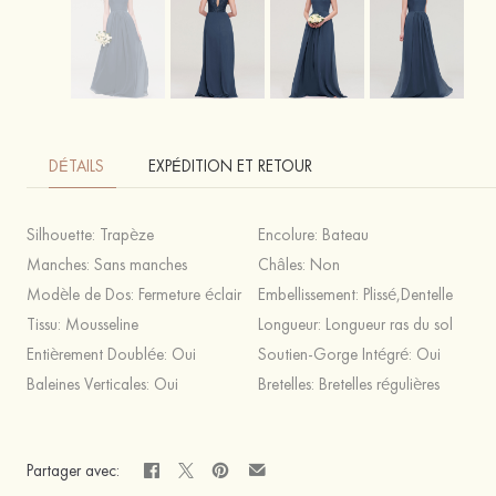
DÉTAILS
EXPÉDITION ET RETOUR
Silhouette:
Trapèze
Encolure:
Bateau
Manches:
Sans manches
Châles:
Non
Modèle de Dos:
Fermeture éclair
Embellissement:
Plissé,Dentelle
Tissu:
Mousseline
Longueur:
Longueur ras du sol
Entièrement Doublée:
Oui
Soutien-Gorge Intégré:
Oui
Baleines Verticales:
Oui
Bretelles:
Bretelles régulières
Partager avec: