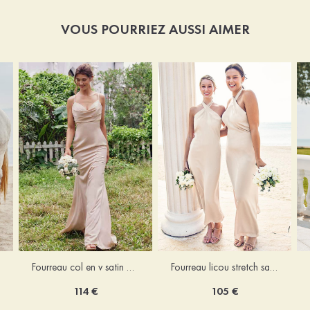
VOUS POURRIEZ AUSSI AIMER
Fourreau licou stretch satin longueur cheville robe de demoiselle d'honneur
Fourreau col en v satin extensible ras du sol robe de demoiselle d'honneur
105 €
114 €