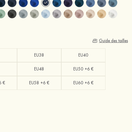
Guide des tailles
EU38
EU40
EU48
EU50 +6 €
6 €
EU58 +6 €
EU60 +6 €