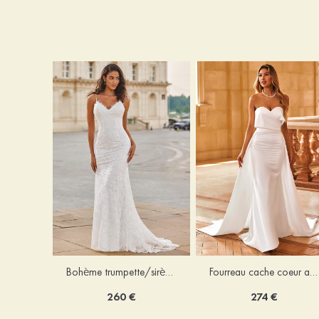
Bohème trumpette/sirène col en v dentelle traîne balayage robe de mariée
Fourreau cache coeur amovible/abattable satin robe de mariée
260 €
274 €