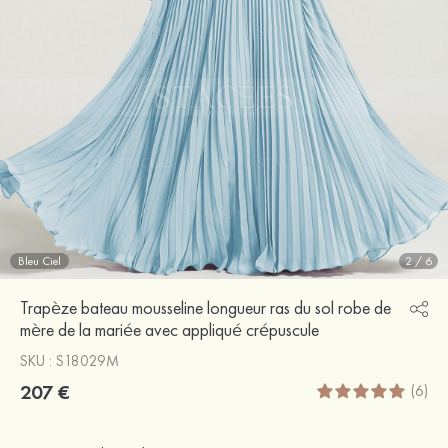
Bleu Ciel
2
/
6
Trapèze bateau mousseline longueur ras du sol robe de
mère de la mariée avec appliqué crépuscule
SKU : S18029M
207 €
(6)