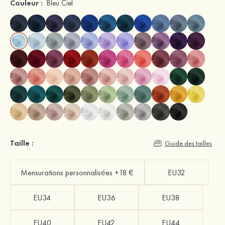
Couleur :
Bleu Ciel
Taille :
Guide des tailles
Mensurations personnalisées +18 €
EU32
EU34
EU36
EU38
EU40
EU42
EU44