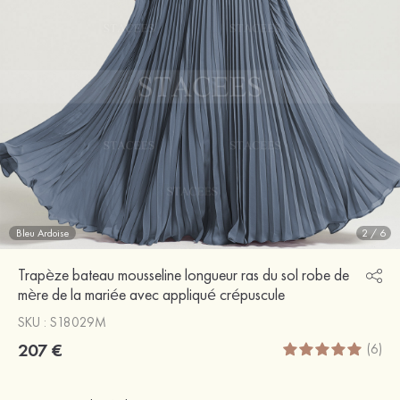
Bleu Ardoise
2
/
6
Trapèze bateau mousseline longueur ras du sol robe de
mère de la mariée avec appliqué crépuscule
SKU : S18029M
207 €
(6)