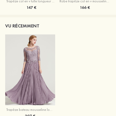
Trapèze col en v tulle longueur mollet robe de mère de la mariée avec appliqué paillettes ceinture
Robe trapèze col en v mousseline longueur mollet robe de mère de la mariée avec perle
147 €
166 €
VU RÉCEMMENT
Trapèze bateau mousseline longueur ras du sol robe de mère de la mariée avec appliqué crépuscule
207 €