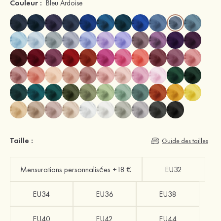
Couleur :
Bleu Ardoise
Taille :
Guide des tailles
Mensurations personnalisées +18 €
EU32
EU34
EU36
EU38
EU40
EU42
EU44