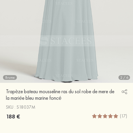
Brume
2
/
6
Trapèze bateau mousseline ras du sol robe de mere de
la mariée bleu marine foncé
SKU : S18037M
188 €
(17)