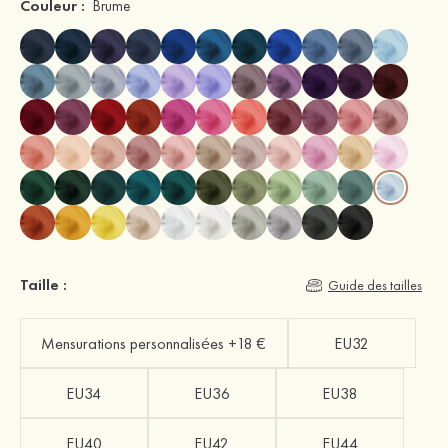
Couleur :
Brume
Taille :
Guide des tailles
Mensurations personnalisées +18 €
EU32
EU34
EU36
EU38
EU40
EU42
EU44