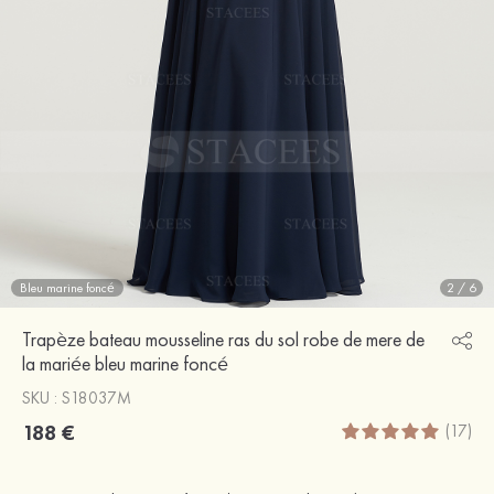
Bleu marine foncé
2
/
6
Trapèze bateau mousseline ras du sol robe de mere de
la mariée bleu marine foncé
SKU : S18037M
188 €
(17)