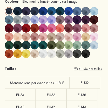
Couleur :
Bleu marine foncé
(comme sur l'image)
Taille :
Guide des tailles
Mensurations personnalisées +18 €
EU32
EU34
EU36
EU38
EU40
EU42
EU44