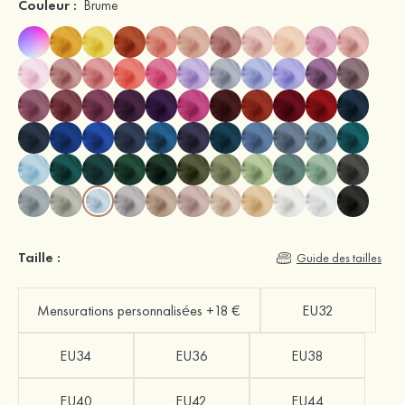
Couleur :
Brume
Taille :
Guide des tailles
Mensurations personnalisées +18 €
EU32
EU34
EU36
EU38
EU40
EU42
EU44