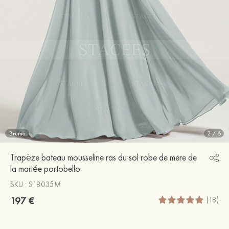
Brume
2
/
6
Trapèze bateau mousseline ras du sol robe de mere de
la mariée portobello
SKU : S18035M
197 €
(18)