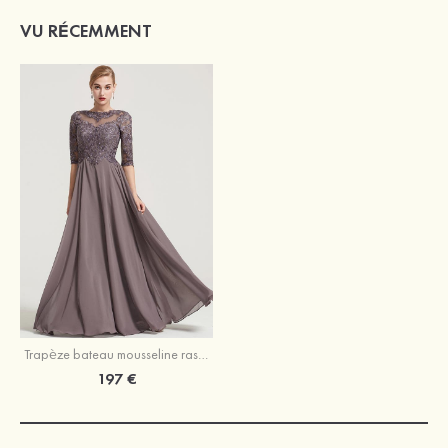
VU RÉCEMMENT
Trapèze bateau mousseline ras du sol robe de mere de la mariée portobello
197 €