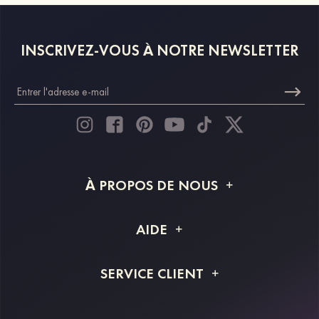
INSCRIVEZ-VOUS À NOTRE NEWSLETTER
À PROPOS DE NOUS
À propos de STACEES
AIDE
Livraison
FAQ
SERVICE CLIENT
Retour et remboursement
Suivi de commande
Guide des tailles