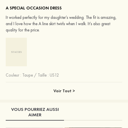
A SPECIAL OCCASION DRESS
It worked perfectly for my daughter’s wedding. The fit is amazing,
and I love how the A line skirt twirls when I walk. It’s also great
quality for the price.
Couleur :
Taupe
/
Taille : US12
Voir Tout >
VOUS POURRIEZ AUSSI
AIMER