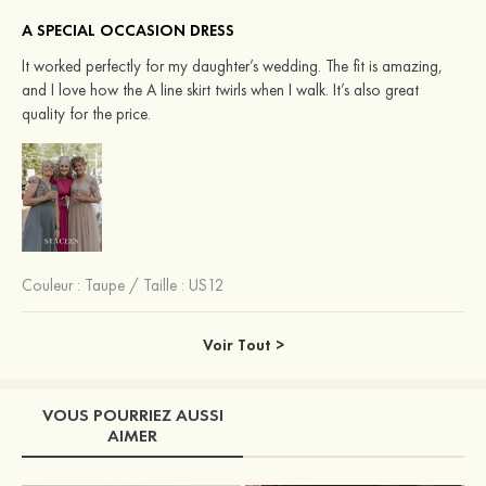
A SPECIAL OCCASION DRESS
It worked perfectly for my daughter’s wedding. The fit is amazing,
and I love how the A line skirt twirls when I walk. It’s also great
quality for the price.
Couleur :
Taupe
/
Taille : US12
Voir Tout >
VOUS POURRIEZ AUSSI
AIMER