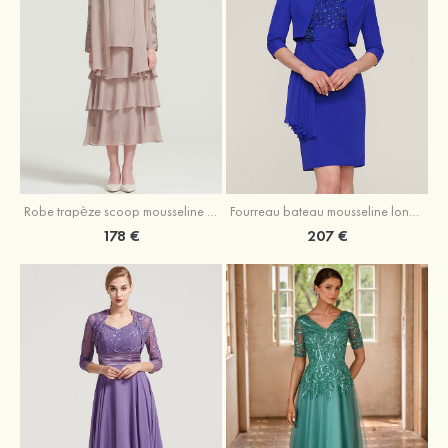
Robe trapèze scoop mousseline longueur mollet robe de mère de la mariée avec appliqué volants veste
Fourreau bateau mousseline longueur genou robe de mère de la mariée avec appliqué perle plissé veste
178 €
207 €