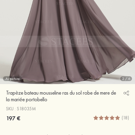
As picture
2
/
6
Trapèze bateau mousseline ras du sol robe de mere de
la mariée portobello
SKU : S18035M
197 €
(18)