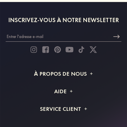
INSCRIVEZ-VOUS À NOTRE NEWSLETTER
À PROPOS DE NOUS
À propos de STACEES
AIDE
Livraison
FAQ
SERVICE CLIENT
Retour et remboursement
Suivi de commande
Guide des tailles