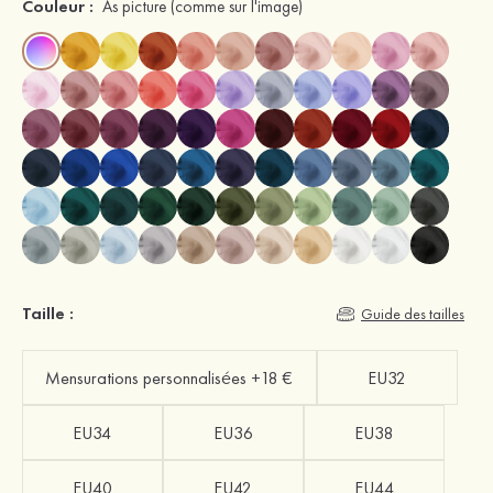
Couleur :
As picture
(comme sur l'image)
Taille :
Guide des tailles
Mensurations personnalisées +18 €
EU32
EU34
EU36
EU38
EU40
EU42
EU44