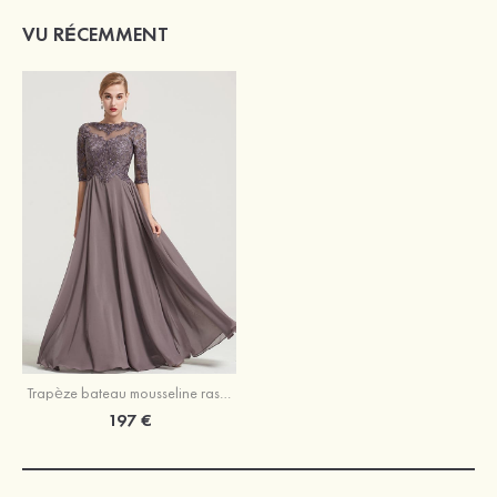
VU RÉCEMMENT
Trapèze bateau mousseline ras du sol robe de mere de la mariée portobello
197 €