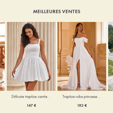
MEILLEURES VENTES
Délicate trapèze carrée satin courte/mini robe de mariée
Trapèze robe princesse épaule dénudée traîne chapelle satin robe de mariée
147 €
182 €