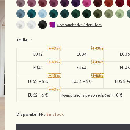
Commander des échantillons
Taille ：
EU32
EU34
EU36
EU42
EU44
EU46
EU52 +6 €
EU54 +6 €
EU56 +
EU62 +6 €
Mensurations personnalisées +18 €
Disponibilité :
En stock