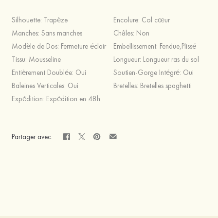
Silhouette:
Trapèze
Encolure:
Col cœur
Manches:
Sans manches
Châles:
Non
Modèle de Dos:
Fermeture éclair
Embellissement:
Fendue,Plissé
Tissu:
Mousseline
Longueur:
Longueur ras du sol
Entièrement Doublée:
Oui
Soutien-Gorge Intégré:
Oui
Baleines Verticales:
Oui
Bretelles:
Bretelles spaghetti
Expédition:
Expédition en 48h
Partager avec: