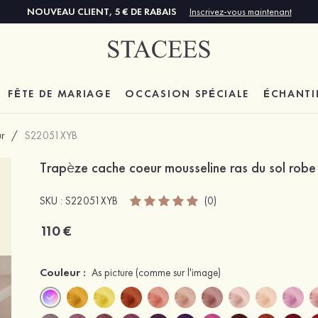
NOUVEAU CLIENT, 5 € DE RABAIS
Inscrivez-vous maintenant
FÊTE DE MARIAGE
OCCASION SPÉCIALE
ÉCHANTI
r
/
S22051XYB
Trapèze cache coeur mousseline ras du sol robe
SKU : S22051XYB
(0)
110 €
Couleur :
As picture
(comme sur l'image)