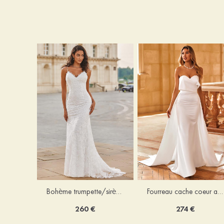
Bohème trumpette/sirène col en v dentelle traîne balayage robe de mariée
Fourreau cache coeur amovible/abattable satin robe de mariée
260 €
274 €