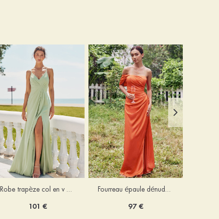
Robe trapèze col en v mousseline ras du sol robe de demoiselle d'honneur
Fourreau épaule dénudée satin extensible ras du sol robe de demoiselle d'honneur
101 €
97 €