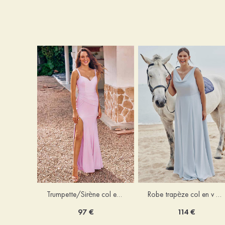
Trumpette/Sirène col en v jersey ras du sol robe de demoiselle d'honneur
Robe trapèze col en v mousseline ras du sol robe de demoiselle d'honneur
97 €
114 €