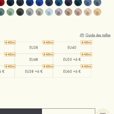
Guide des tailles
EU38
EU40
EU48
EU50 +6 €
6 €
EU58 +6 €
EU60 +6 €