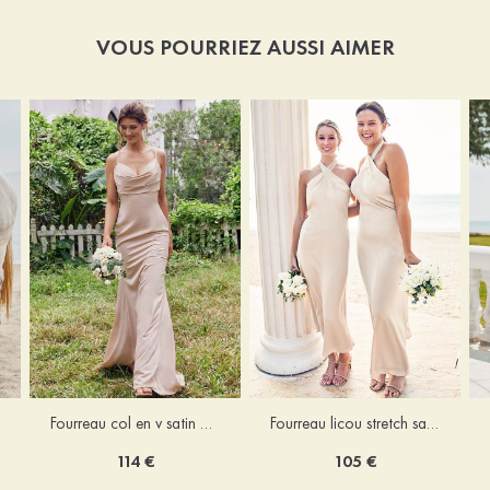
VOUS POURRIEZ AUSSI AIMER
Fourreau licou stretch satin longueur cheville robe de demoiselle d'honneur
Fourreau col en v satin extensible ras du sol robe de demoiselle d'honneur
105 €
114 €