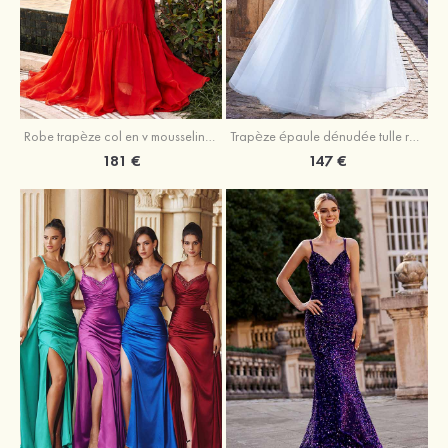
Robe trapèze col en v mousseline ras du sol robe de bal
Trapèze épaule dénudée tulle ras du sol robe de bal
181 €
147 €