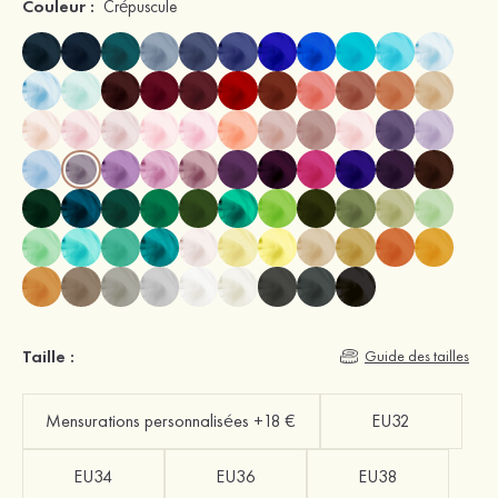
Couleur :
Crépuscule
Taille :
Guide des tailles
Mensurations personnalisées +18 €
EU32
EU34
EU36
EU38