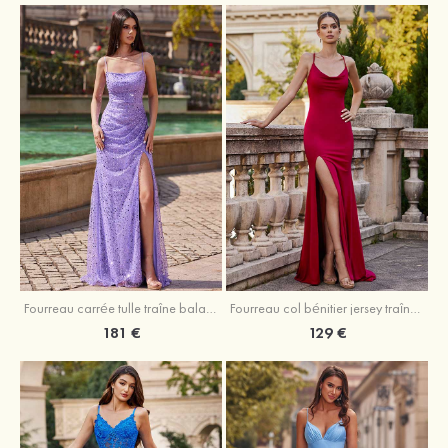
Fourreau carrée tulle traîne balayage robe de bal
Fourreau col bénitier jersey traîne balayage robe de bal
181 €
129 €