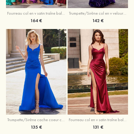
Trumpette/Sirène col en v velours paillettes traîne balayage robe de bal
Fourreau col en v satin traîne balayage robe de bal
142 €
164 €
Trumpette/Sirène cache coeur charmeuse traîne balayage robe de bal
Fourreau col en v satin traîne balayage robe de bal
135 €
131 €