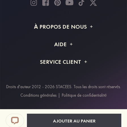
À PROPOS DE NOUS
À propos de STACEES
AIDE
Livraison
FAQ
SERVICE CLIENT
Retour et remboursement
Suivi de commande
Guide des tailles
Projet personnalisé
Contactez-nous
Droits d'auteur 2012 - 2026 STACEES. Tous les droits sont réservés.
Modes de paiement
Conditions générales
|
Politique de confidentialité
Klarna
Afterpay
Paypal
AJOUTER AU PANIER
Réductions étudiants & travailleurs essentiels