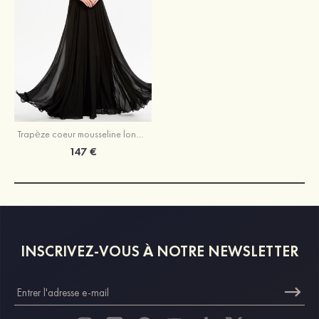
Trapèze coeur mousseline long/ras du sol robe de bal avec appliqued sequins beading
147 €
INSCRIVEZ-VOUS À NOTRE NEWSLETTER