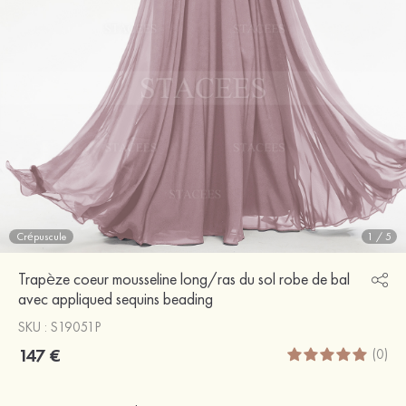
Crépuscule
1
/
5
Trapèze coeur mousseline long/ras du sol robe de bal
avec appliqued sequins beading
SKU : S19051P
147 €
(0)