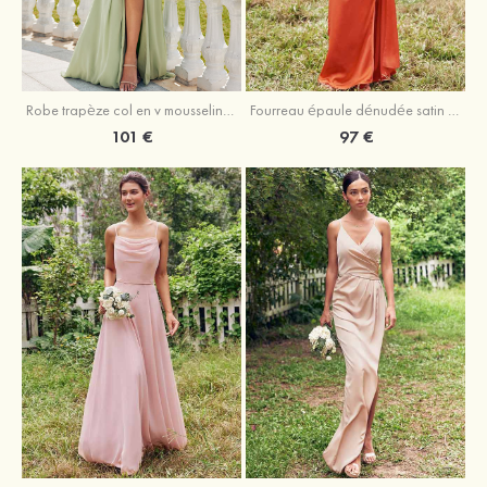
Robe trapèze col en v mousseline ras du sol robe de demoiselle d'honneur
Fourreau épaule dénudée satin extensible ras du sol robe de demoiselle d'honneur
101 €
97 €