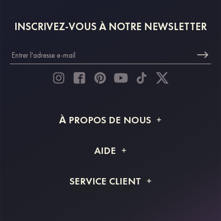
INSCRIVEZ-VOUS À NOTRE NEWSLETTER
À PROPOS DE NOUS
À propos de STACEES
AIDE
Livraison
FAQ
SERVICE CLIENT
Retour et remboursement
Suivi de commande
Guide des tailles
Projet personnalisé
Contactez-nous