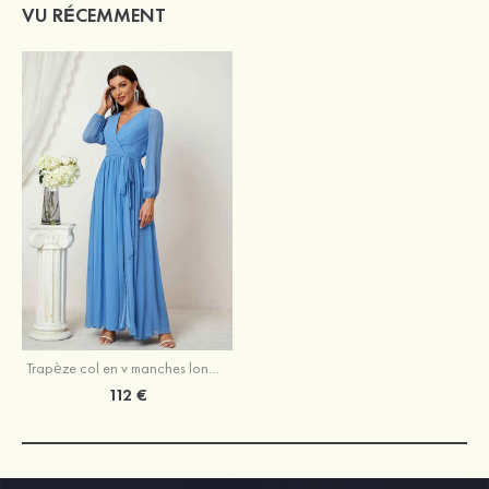
VU RÉCEMMENT
Trapèze col en v manches longues mousseline ras du sol robe de demoiselle d'honneur avec fendue
112 €