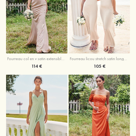
Fourreau licou stretch satin longueur cheville robe de demoiselle d'honneur
Fourreau col en v satin extensible ras du sol robe de demoiselle d'honneur
105 €
114 €