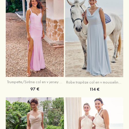
Trumpette/Sirène col en v jersey ras du sol robe de demoiselle d'honneur
Robe trapèze col en v mousseline ras du sol robe de demoiselle d'honneur
97 €
114 €