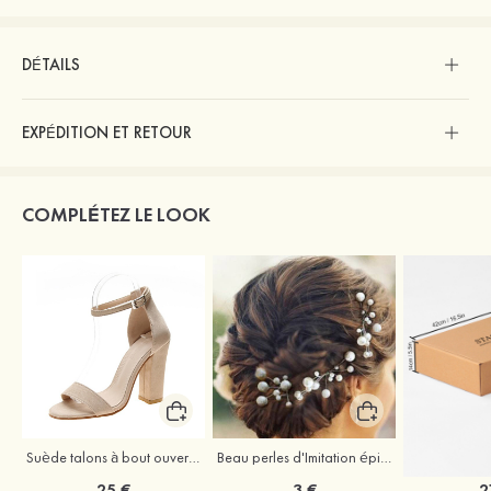
DÉTAILS
EXPÉDITION ET RETOUR
COMPLÉTEZ LE LOOK
Suède talons à bout ouvert sandales talon bottier chaussures pour les soirées
Beau perles d'Imitation épingles à cheveux coiffe
25 €
3 €
2