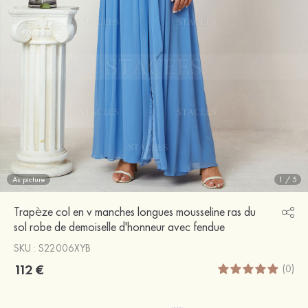
As picture
1
/
5
Trapèze col en v manches longues mousseline ras du
sol robe de demoiselle d'honneur avec fendue
SKU : S22006XYB
112 €
(0)