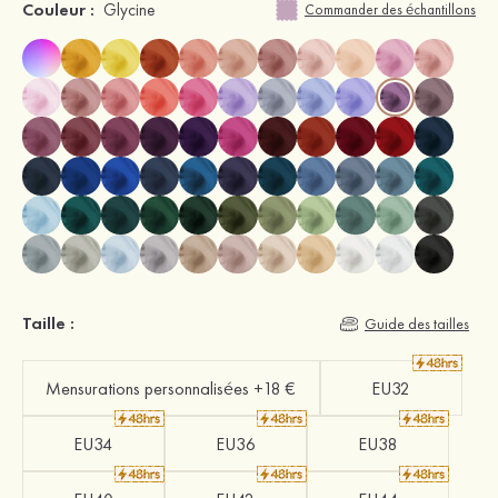
Couleur :
Glycine
Commander des échantillons
Taille :
Guide des tailles
Mensurations personnalisées +18 €
EU32
EU34
EU36
EU38