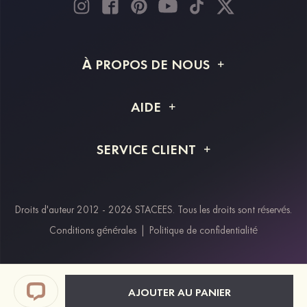
À PROPOS DE NOUS
À propos de STACEES
AIDE
Livraison
FAQ
SERVICE CLIENT
Retour et remboursement
Suivi de commande
Guide des tailles
Projet personnalisé
Contactez-nous
Droits d'auteur 2012 - 2026 STACEES. Tous les droits sont réservés.
Modes de paiement
Conditions générales
|
Politique de confidentialité
Klarna
Afterpay
Paypal
AJOUTER AU PANIER
Réductions étudiants & travailleurs essentiels