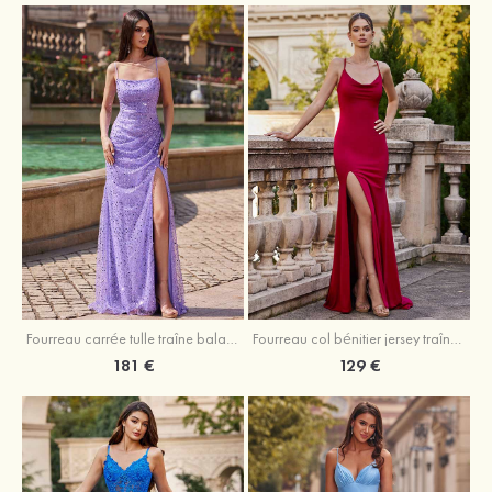
Fourreau carrée tulle traîne balayage robe de bal
Fourreau col bénitier jersey traîne balayage robe de bal
181 €
129 €