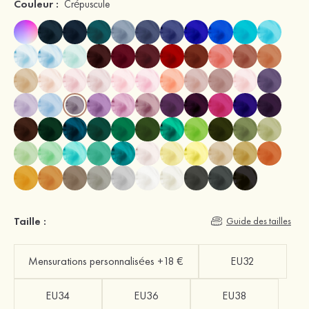
Couleur :
Crépuscule
Taille :
Guide des tailles
Mensurations personnalisées +18 €
EU32
EU34
EU36
EU38