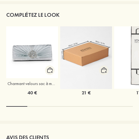
COMPLÉTEZ LE LOOK
Charmant velours sac à main
Coffret à vêtements de mariage Stacees
40 €
21 €
1
AVIS DES CLIENTS