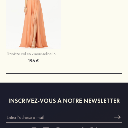
Trapèze col en v mousseline long/ras du sol robe de bal avec appliqued beading sequins split
156 €
INSCRIVEZ-VOUS À NOTRE NEWSLETTER