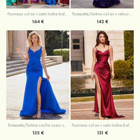
Trumpette/Sirène col en v velours paillettes traîne balayage robe de bal
Fourreau col en v satin traîne balayage robe de bal
142 €
164 €
Trumpette/Sirène cache coeur charmeuse traîne balayage robe de bal
Fourreau col en v satin traîne balayage robe de bal
135 €
131 €