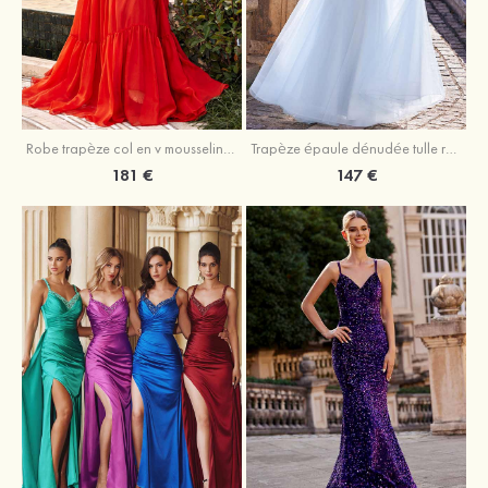
Robe trapèze col en v mousseline ras du sol robe de bal
Trapèze épaule dénudée tulle ras du sol robe de bal
181 €
147 €