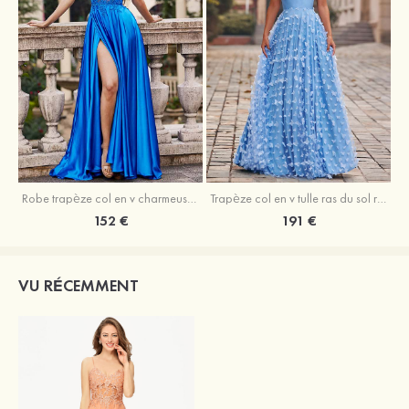
Robe trapèze col en v charmeuse traîne balayage robe de bal
Trapèze col en v tulle ras du sol robe de bal avec papillon
152 €
191 €
VU RÉCEMMENT