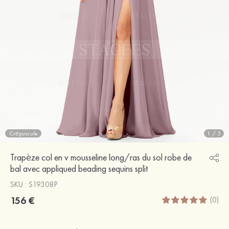
Crépuscule
1
/
5
Trapèze col en v mousseline long/ras du sol robe de
bal avec appliqued beading sequins split
SKU : S19308P
156 €
(0)