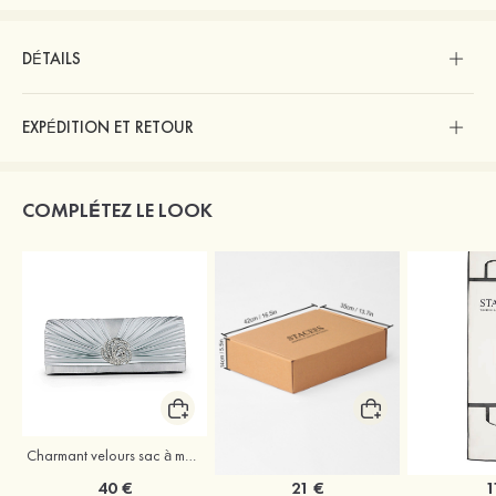
DÉTAILS
EXPÉDITION ET RETOUR
COMPLÉTEZ LE LOOK
Charmant velours sac à main
Coffret à vêtements de mariage Stacees
40 €
21 €
1