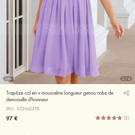
Lilas
2
/
6
Trapèze col en v mousseline longueur genou robe de
demoiselle d'honneur
SKU : S22062XYB
97 €
(2)