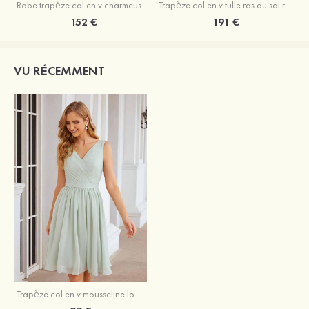
Robe trapèze col en v charmeuse traîne balayage robe de bal
Trapèze col en v tulle ras du sol robe de bal avec papillon
152 €
191 €
VU RÉCEMMENT
Trapèze col en v mousseline longueur genou robe de demoiselle d'honneur