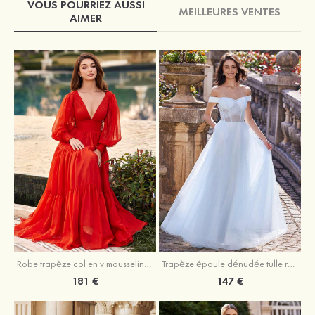
VOUS POURRIEZ AUSSI
MEILLEURES VENTES
AIMER
Robe trapèze col en v mousseline ras du sol robe de bal
Trapèze épaule dénudée tulle ras du sol robe de bal
181 €
147 €