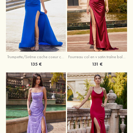
Trumpette/Sirène cache coeur charmeuse traîne balayage robe de bal
Fourreau col en v satin traîne balayage robe de bal
135 €
131 €