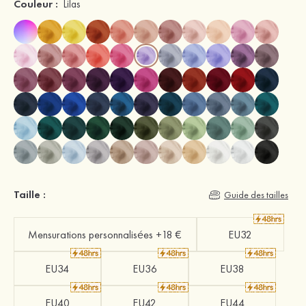
Couleur :
Lilas
Taille :
Guide des tailles
Mensurations personnalisées +18 €
EU32
EU34
EU36
EU38
EU40
EU42
EU44