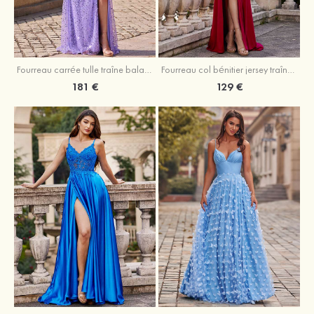
Fourreau carrée tulle traîne balayage robe de bal
Fourreau col bénitier jersey traîne balayage robe de bal
181 €
129 €