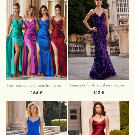
Trumpette/Sirène col en v velours paillettes traîne balayage robe de bal
Fourreau col en v satin traîne balayage robe de bal
142 €
164 €