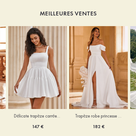
MEILLEURES VENTES
Délicate trapèze carrée satin courte/mini robe de mariée
Trapèze robe princesse épaule dénudée traîne chapelle satin robe de mariée
147 €
182 €