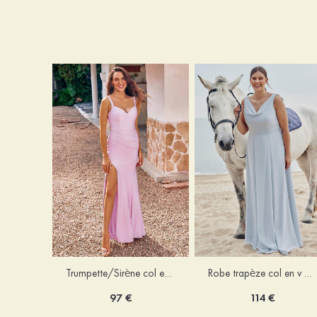
Trumpette/Sirène col en v jersey ras du sol robe de demoiselle d'honneur
Robe trapèze col en v mousseline ras du sol robe de demoiselle d'honneur
97 €
114 €