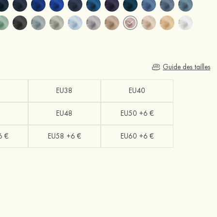
Guide des tailles
EU38
EU40
EU48
EU50 +6 €
6 €
EU58 +6 €
EU60 +6 €