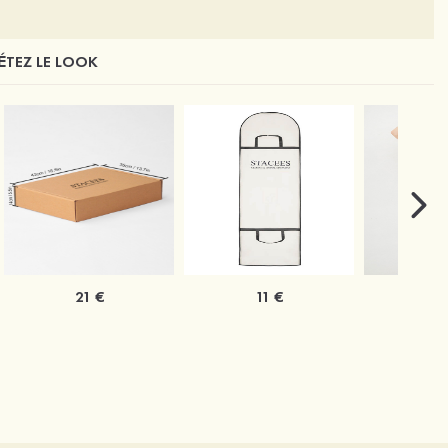
TEZ LE LOOK
21 €
11 €
1