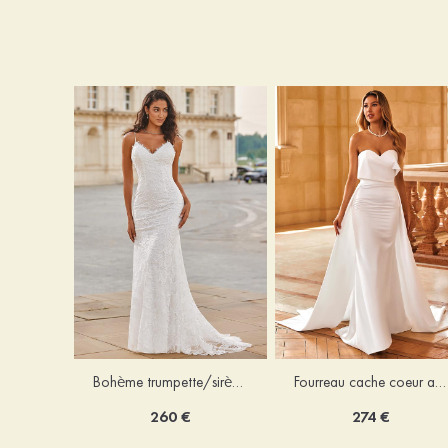
Bohème trumpette/sirène col en v dentelle traîne balayage robe de mariée
Fourreau cache coeur amovible/abattable satin robe de mariée
260 €
274 €