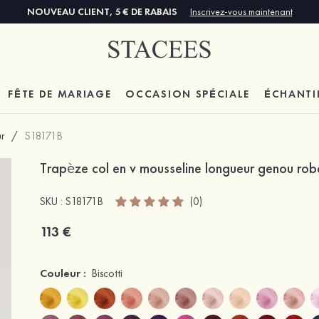
NOUVEAU CLIENT, 5 € DE RABAIS
Inscrivez-vous maintenant
FÊTE DE MARIAGE
OCCASION SPÉCIALE
ÉCHANTI
r
/
S18171B
Trapèze col en v mousseline longueur genou rob
SKU : S18171B
(0)
113 €
Couleur :
Biscotti