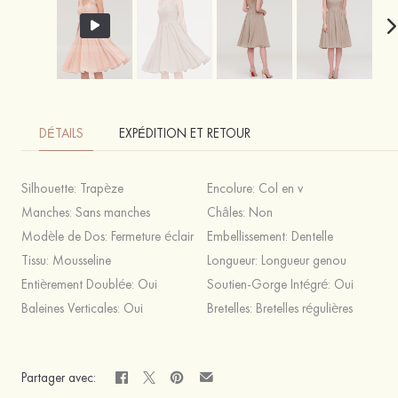
DÉTAILS
EXPÉDITION ET RETOUR
Silhouette:
Trapèze
Encolure:
Col en v
Manches:
Sans manches
Châles:
Non
Modèle de Dos:
Fermeture éclair
Embellissement:
Dentelle
Tissu:
Mousseline
Longueur:
Longueur genou
Entièrement Doublée:
Oui
Soutien-Gorge Intégré:
Oui
Baleines Verticales:
Oui
Bretelles:
Bretelles régulières
Partager avec: