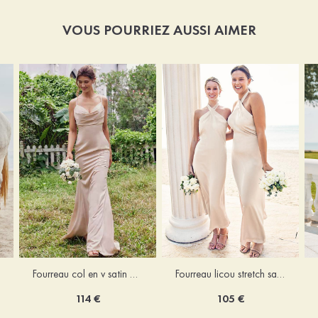
VOUS POURRIEZ AUSSI AIMER
Fourreau licou stretch satin longueur cheville robe de demoiselle d'honneur
Fourreau col en v satin extensible ras du sol robe de demoiselle d'honneur
105 €
114 €