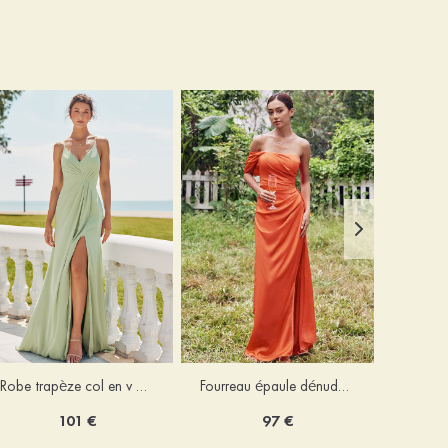
Robe trapèze col en v mousseline ras du sol robe de demoiselle d'honneur
Fourreau épaule dénudée satin extensible ras du sol robe de demoiselle d'honneur
101 €
97 €