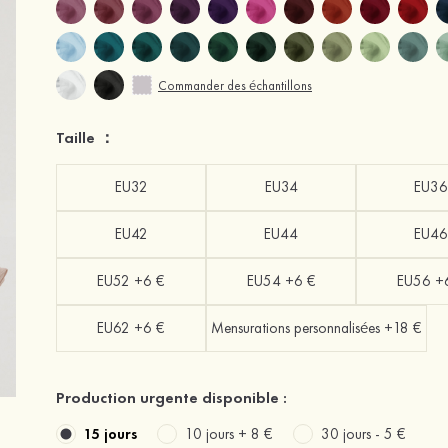
Commander des échantillons
Taille ：
EU32
EU34
EU36
EU42
EU44
EU46
EU52 +6 €
EU54 +6 €
EU56 +
EU62 +6 €
Mensurations personnalisées +18 €
Production urgente disponible :
15 jours
10 jours +
8 €
30 jours -
5 €