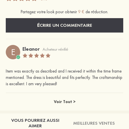
Partagez votre look pour obtenir
9 €
de réduction.
ÉCRIRE UN COMMENTAIRE
Eleanor
E
Acheteur vérifié
Item was exactly as described and I received it within the time frame
mentioned. The dress is beautiful and fits perfectly. The craftsmanship
is excellent. I am very pleased!
Voir Tout >
VOUS POURRIEZ AUSSI
MEILLEURES VENTES
AIMER