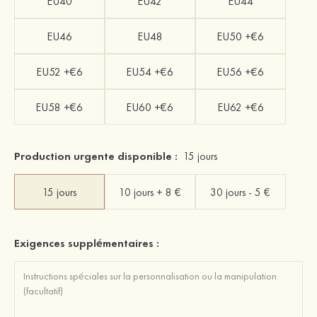
EU40
EU42
EU44
EU46
EU48
EU50 +€6
EU52 +€6
EU54 +€6
EU56 +€6
EU58 +€6
EU60 +€6
EU62 +€6
Production urgente disponible :
15 jours
15 jours
10 jours + 8 €
30 jours - 5 €
Exigences supplémentaires :