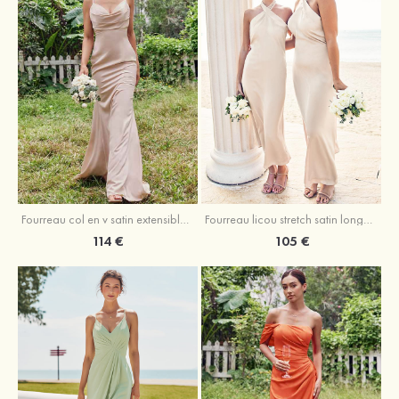
Fourreau licou stretch satin longueur cheville robe de demoiselle d'honneur
Fourreau col en v satin extensible ras du sol robe de demoiselle d'honneur
105 €
114 €