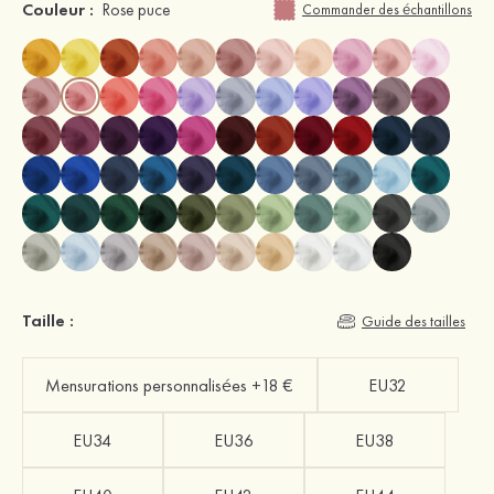
Couleur :
Rose puce
Commander des échantillons
Taille :
Guide des tailles
Mensurations personnalisées +18 €
EU32
EU34
EU36
EU38