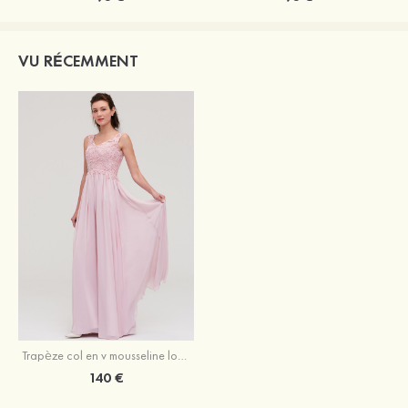
VU RÉCEMMENT
Trapèze col en v mousseline longueur ras du sol robe de demoiselle d'honneur avec appliqué perle
140 €