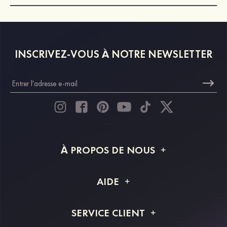
INSCRIVEZ-VOUS À NOTRE NEWSLETTER
À PROPOS DE NOUS
À propos de STACEES
AIDE
Livraison
FAQ
SERVICE CLIENT
Retour et remboursement