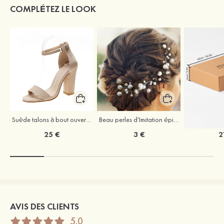
COMPLÉTEZ LE LOOK
Suède talons à bout ouvert sandales talon bottier chaussures pour les soirées
Beau perles d'Imitation épingles à cheveux coiffe
25 €
3 €
2
AVIS DES CLIENTS
5.0