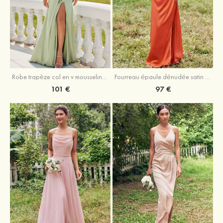
Robe trapèze col en v mousseline ras du sol robe de demoiselle d'honneur
Fourreau épaule dénudée satin extensible ras du sol robe de demoiselle d'honneur
101 €
97 €