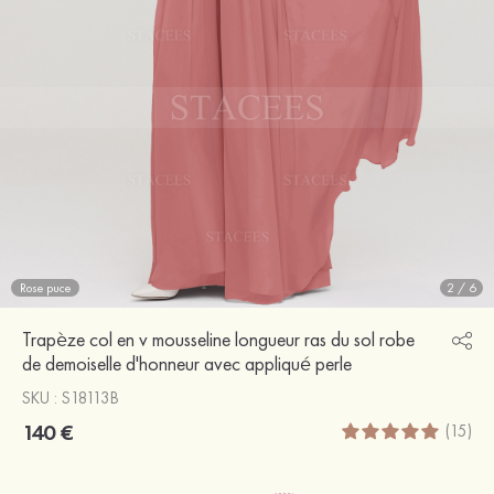
Rose puce
2
/
6
Trapèze col en v mousseline longueur ras du sol robe
de demoiselle d'honneur avec appliqué perle
SKU : S18113B
140 €
(15)