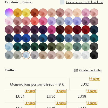
Couleur :
Brume
Commander des échantillons
Taille :
Guide des tailles
Mensurations personnalisées +18 €
EU32
EU34
EU36
EU38