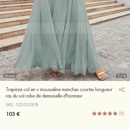
Brume
2
/
6
Trapèze col en v mousseline manches courtes longueur
ras du sol robe de demoiselle d'honneur
SKU : S22050XYB
103 €
(0)