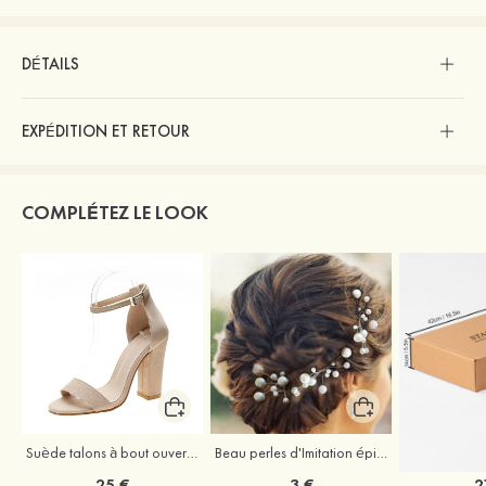
DÉTAILS
EXPÉDITION ET RETOUR
COMPLÉTEZ LE LOOK
Suède talons à bout ouvert sandales talon bottier chaussures pour les soirées
Beau perles d'Imitation épingles à cheveux coiffe
25 €
3 €
2