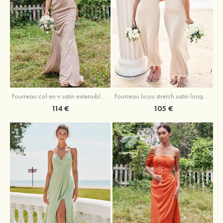
Fourreau licou stretch satin longueur cheville robe de demoiselle d'honneur
Fourreau col en v satin extensible ras du sol robe de demoiselle d'honneur
105 €
114 €