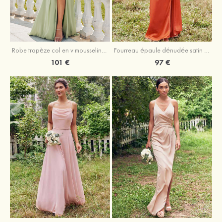
Robe trapèze col en v mousseline ras du sol robe de demoiselle d'honneur
Fourreau épaule dénudée satin extensible ras du sol robe de demoiselle d'honneur
101 €
97 €