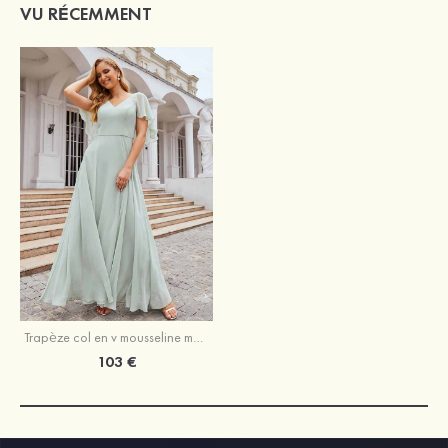
VU RÉCEMMENT
Trapèze col en v mousseline manches courtes longueur ras du sol robe de demoiselle d'honneur
103 €