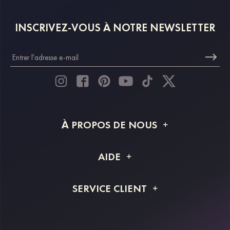
INSCRIVEZ-VOUS À NOTRE NEWSLETTER
À PROPOS DE NOUS
À propos de STACEES
AIDE
Livraison
FAQ
SERVICE CLIENT
Retour et remboursement
Suivi de commande
Guide des tailles
Projet personnalisé
Contactez-nous