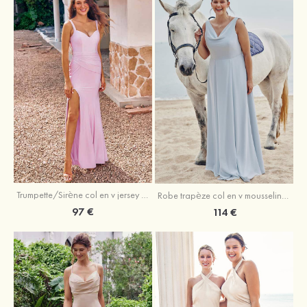
Trumpette/Sirène col en v jersey ras du sol robe de demoiselle d'honneur
Robe trapèze col en v mousseline ras du sol robe de demoiselle d'honneur
97 €
114 €