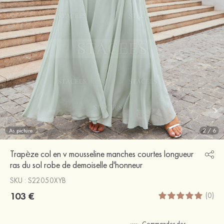
As picture
2
/
6
Trapèze col en v mousseline manches courtes longueur
ras du sol robe de demoiselle d'honneur
SKU : S22050XYB
103 €
(0)
Commander des