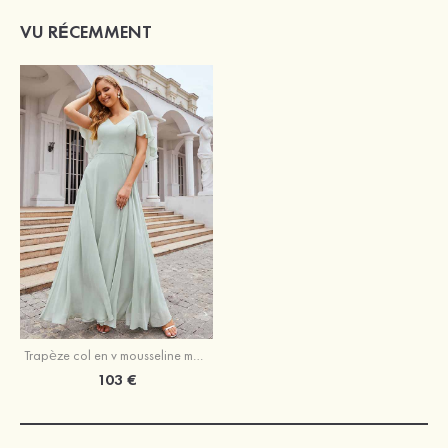
VU RÉCEMMENT
Trapèze col en v mousseline manches courtes longueur ras du sol robe de demoiselle d'honneur
103 €