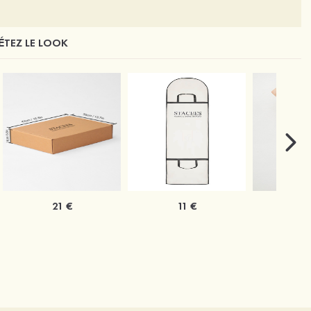
TEZ LE LOOK
21 €
11 €
1