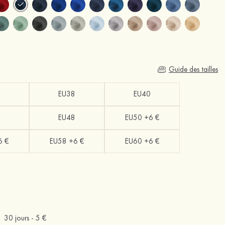
Guide des tailles
EU38
EU40
EU48
EU50 +6 €
6 €
EU58 +6 €
EU60 +6 €
30 jours -
5 €