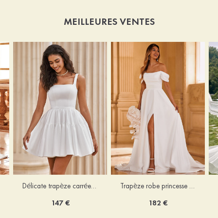
MEILLEURES VENTES
Délicate trapèze carrée satin courte/mini robe de mariée
Trapèze robe princesse épaule dénudée traîne chapelle satin robe de mariée
147 €
182 €