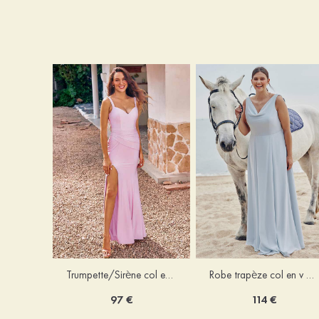
Trumpette/Sirène col en v jersey ras du sol robe de demoiselle d'honneur
Robe trapèze col en v mousseline ras du sol robe de demoiselle d'honneur
97 €
114 €