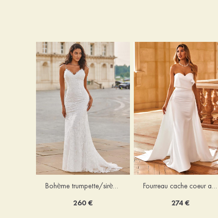
Bohème trumpette/sirène col en v dentelle traîne balayage robe de mariée
Fourreau cache coeur amovible/abattable satin robe de mariée
260 €
274 €