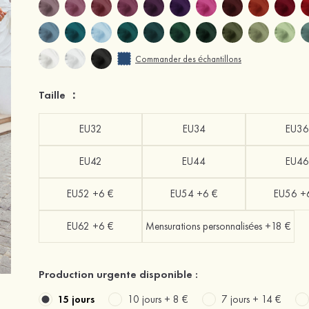
Commander des échantillons
Taille ：
EU32
EU34
EU36
EU42
EU44
EU46
EU52 +6 €
EU54 +6 €
EU56 +
EU62 +6 €
Mensurations personnalisées +18 €
Production urgente disponible :
15 jours
10 jours +
8 €
7 jours +
14 €