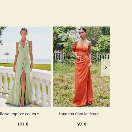
Robe trapèze col en v mousseline ras du sol robe de demoiselle d'honneur
Fourreau épaule dénudée satin extensible ras du sol robe de demoiselle d'honneur
101 €
97 €