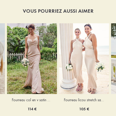
VOUS POURRIEZ AUSSI AIMER
Fourreau licou stretch satin longueur cheville robe de demoiselle d'honneur
Fourreau col en v satin extensible ras du sol robe de demoiselle d'honneur
105 €
114 €