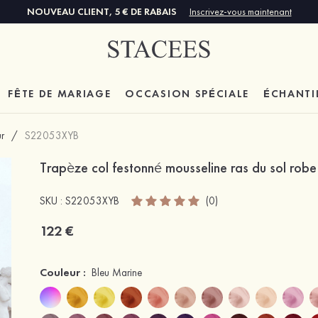
NOUVEAU CLIENT, 5 € DE RABAIS
Inscrivez-vous maintenant
FÊTE DE MARIAGE
OCCASION SPÉCIALE
ÉCHANTI
r
/
S22053XYB
Trapèze col festonné mousseline ras du sol robe
SKU : S22053XYB
(0)
122 €
Couleur :
Bleu Marine