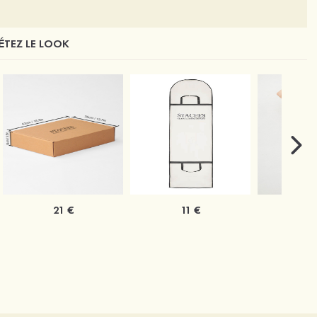
TEZ LE LOOK
21 €
11 €
1