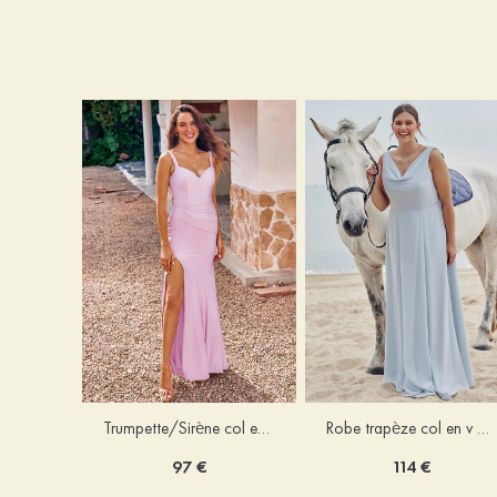
Trumpette/Sirène col en v jersey ras du sol robe de demoiselle d'honneur
Robe trapèze col en v mousseline ras du sol robe de demoiselle d'honneur
97 €
114 €