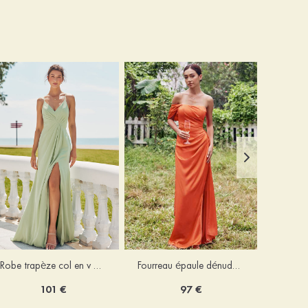
Robe trapèze col en v mousseline ras du sol robe de demoiselle d'honneur
Fourreau épaule dénudée satin extensible ras du sol robe de demoiselle d'honneur
101 €
97 €