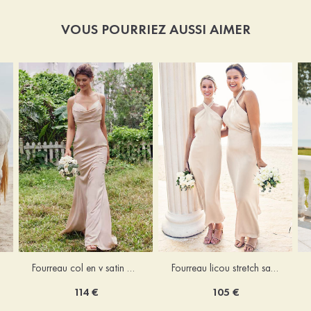
VOUS POURRIEZ AUSSI AIMER
Fourreau licou stretch satin longueur cheville robe de demoiselle d'honneur
Fourreau col en v satin extensible ras du sol robe de demoiselle d'honneur
105 €
114 €