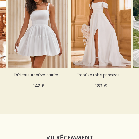
Délicate trapèze carrée satin courte/mini robe de mariée
Trapèze robe princesse épaule dénudée traîne chapelle satin robe de mariée
147 €
182 €
VU RÉCEMMENT