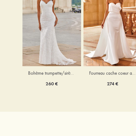
Bohème trumpette/sirène col en v dentelle traîne balayage robe de mariée
Fourreau cache coeur amovible/abattable satin robe de mariée
260 €
274 €