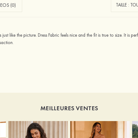
EOS (0)
 just like the picture. Dress Fabric feels nice and the fit is true to size. It i
saction.
MEILLEURES VENTES