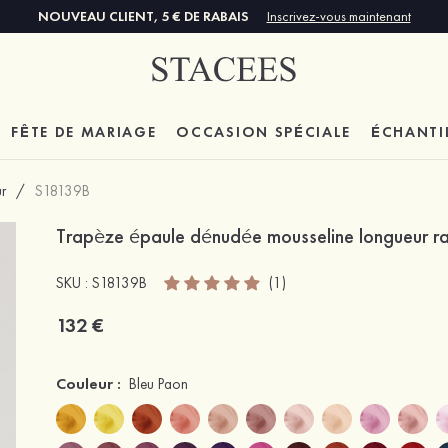
NOUVEAU CLIENT, 5 € DE RABAIS
Inscrivez-vous maintenant
FÊTE DE MARIAGE
OCCASION SPÉCIALE
ÉCHANTI
r
/
S18139B
Trapèze épaule dénudée mousseline longueur ras
SKU : S18139B
(1)
132 €
Couleur :
Bleu Paon