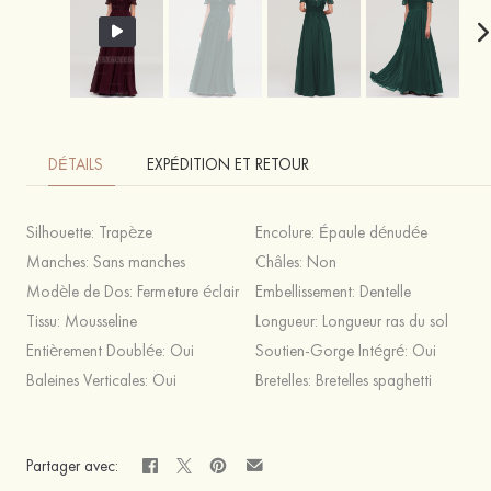
DÉTAILS
EXPÉDITION ET RETOUR
Silhouette:
Trapèze
Encolure:
Épaule dénudée
Manches:
Sans manches
Châles:
Non
Modèle de Dos:
Fermeture éclair
Embellissement:
Dentelle
Tissu:
Mousseline
Longueur:
Longueur ras du sol
Entièrement Doublée:
Oui
Soutien-Gorge Intégré:
Oui
Baleines Verticales:
Oui
Bretelles:
Bretelles spaghetti
Partager avec: