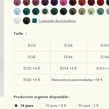
Commander des échantillons
Taille ：
EU32
EU34
EU36
EU42
EU44
EU46
EU52 +6 €
EU54 +6 €
EU56 +
EU62 +6 €
Mensurations personnalisées +18 €
Production urgente disponible :
15 jours
10 jours +
8 €
30 jours -
5 €