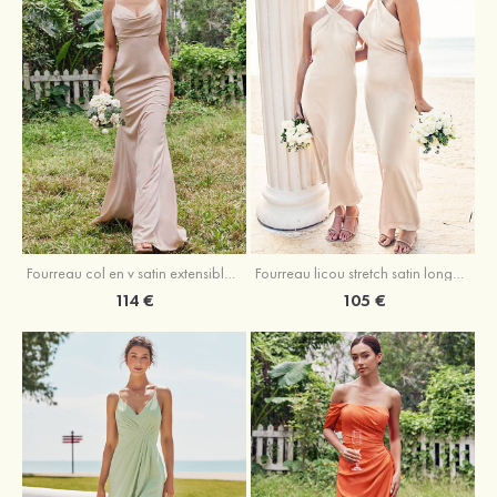
Fourreau licou stretch satin longueur cheville robe de demoiselle d'honneur
Fourreau col en v satin extensible ras du sol robe de demoiselle d'honneur
105 €
114 €