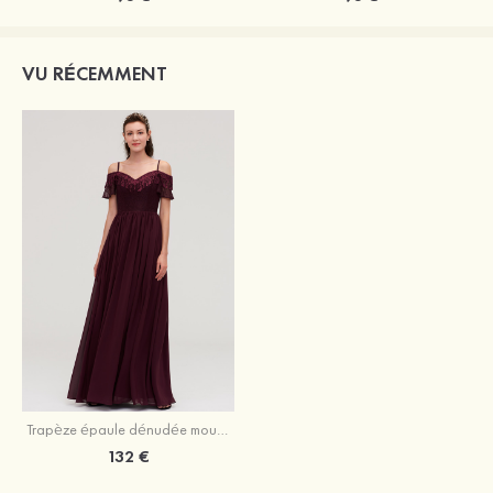
VU RÉCEMMENT
Trapèze épaule dénudée mousseline longueur ras du sol robe de demoiselle d'honneur avec dentelle
132 €