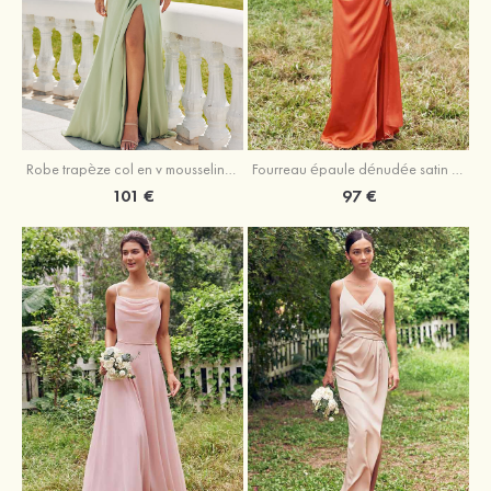
Robe trapèze col en v mousseline ras du sol robe de demoiselle d'honneur
Fourreau épaule dénudée satin extensible ras du sol robe de demoiselle d'honneur
101 €
97 €