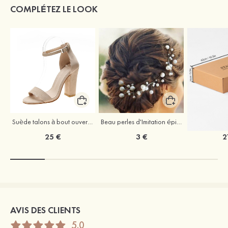
COMPLÉTEZ LE LOOK
Suède talons à bout ouvert sandales talon bottier chaussures pour les soirées
Beau perles d'Imitation épingles à cheveux coiffe
25 €
3 €
2
AVIS DES CLIENTS
5.0