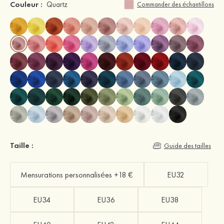
Couleur :
Quartz
Commander des échantillons
Taille :
Guide des tailles
Mensurations personnalisées +18 €
EU32
EU34
EU36
EU38