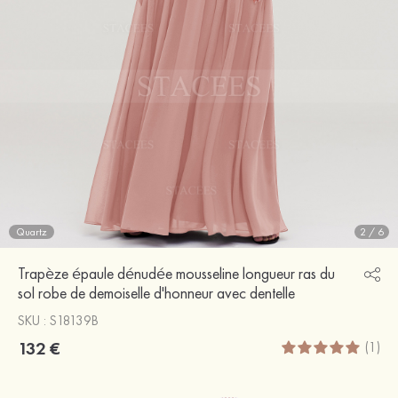
Quartz
2
/
6
Trapèze épaule dénudée mousseline longueur ras du
sol robe de demoiselle d'honneur avec dentelle
SKU : S18139B
132 €
(1)