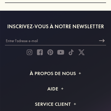
INSCRIVEZ-VOUS À NOTRE NEWSLETTER
À PROPOS DE NOUS
À propos de STACEES
AIDE
Livraison
FAQ
SERVICE CLIENT
Retour et remboursement