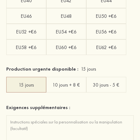
EU40
EU42
EU44
EU46
EU48
EU50 +€6
EU52 +€6
EU54 +€6
EU56 +€6
EU58 +€6
EU60 +€6
EU62 +€6
Production urgente disponible :
15 jours
15 jours
10 jours + 8 €
30 jours - 5 €
Exigences supplémentaires :