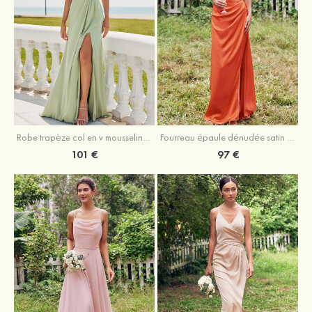
Robe trapèze col en v mousseline ras du sol robe de demoiselle d'honneur
Fourreau épaule dénudée satin extensible ras du sol robe de demoiselle d'honneur
101 €
97 €