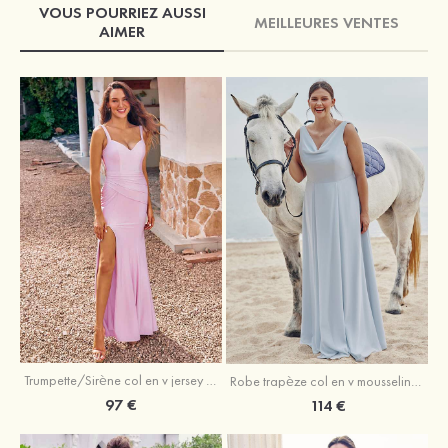
VOUS POURRIEZ AUSSI
MEILLEURES VENTES
AIMER
Trumpette/Sirène col en v jersey ras du sol robe de demoiselle d'honneur
Robe trapèze col en v mousseline ras du sol robe de demoiselle d'honneur
97 €
114 €