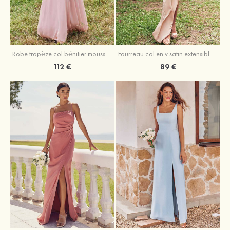
Fourreau col en v satin extensible asymétrique robe de demoiselle d'honneur
Robe trapèze col bénitier mousseline ras du sol robe de demoiselle d'honneur
89 €
112 €