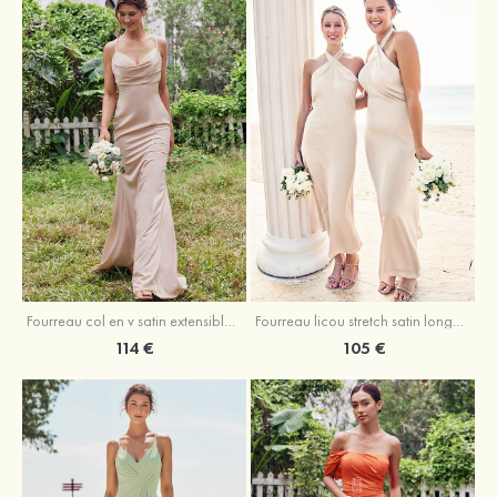
Fourreau licou stretch satin longueur cheville robe de demoiselle d'honneur
Fourreau col en v satin extensible ras du sol robe de demoiselle d'honneur
105 €
114 €