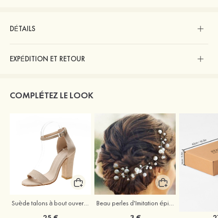
DÉTAILS
EXPÉDITION ET RETOUR
COMPLÉTEZ LE LOOK
Suède talons à bout ouvert sandales talon bottier chaussures pour les soirées
Beau perles d'Imitation épingles à cheveux coiffe
25 €
3 €
2