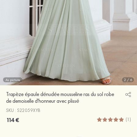
As picture
2
/
6
Trapèze épaule dénudée mousseline ras du sol robe
de demoiselle d'honneur avec plissé
SKU : S22059XYB
114 €
(1)