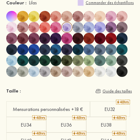
Couleur :
Lilas
Commander des échantillons
Taille :
Guide des tailles
Mensurations personnalisées +18 €
EU32
EU34
EU36
EU38