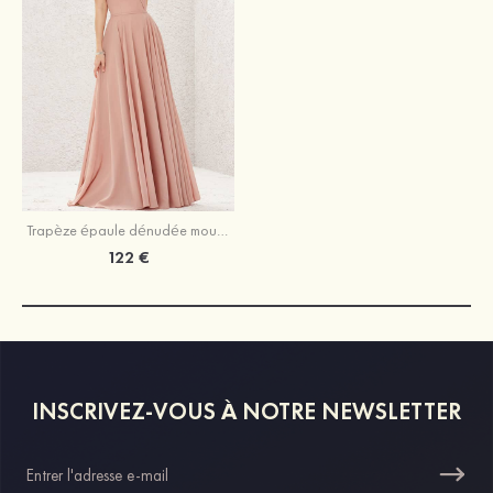
Trapèze épaule dénudée mousseline ras du sol robe de demoiselle d'honneur rose pale
122 €
INSCRIVEZ-VOUS À NOTRE NEWSLETTER