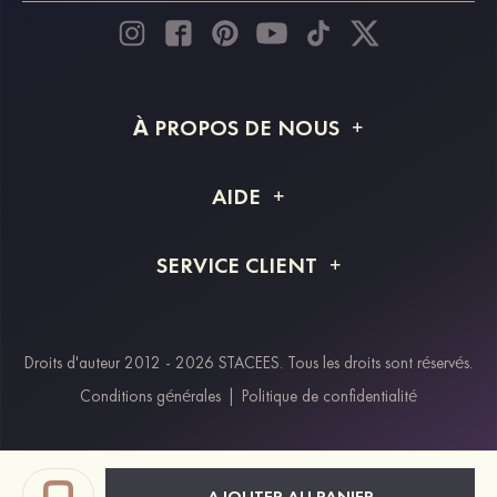
À PROPOS DE NOUS
À propos de STACEES
AIDE
Livraison
FAQ
SERVICE CLIENT
Retour et remboursement
Suivi de commande
Guide des tailles
Projet personnalisé
Contactez-nous
Droits d'auteur 2012 - 2026 STACEES. Tous les droits sont réservés.
Modes de paiement
Conditions générales
|
Politique de confidentialité
Klarna
Afterpay
Paypal
AJOUTER AU PANIER