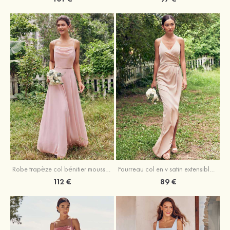
Fourreau col en v satin extensible asymétrique robe de demoiselle d'honneur
Robe trapèze col bénitier mousseline ras du sol robe de demoiselle d'honneur
89 €
112 €