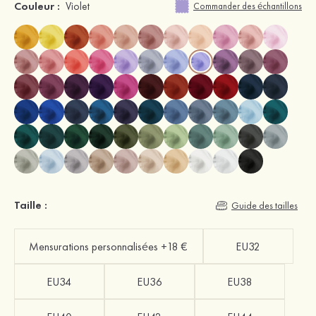
Couleur :
Violet
Commander des échantillons
Taille :
Guide des tailles
Mensurations personnalisées +18 €
EU32
EU34
EU36
EU38