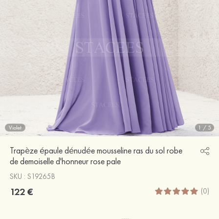
Violet
1
/
5
Trapèze épaule dénudée mousseline ras du sol robe
de demoiselle d'honneur rose pale
SKU : S19265B
122 €
(0)