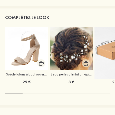
COMPLÉTEZ LE LOOK
Suède talons à bout ouvert sandales talon bottier chaussures pour les soirées
Beau perles d'Imitation épingles à cheveux coiffe
25 €
3 €
2