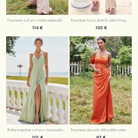
Fourreau licou stretch satin longueur cheville robe de demoiselle d'honneur
Fourreau col en v satin extensible ras du sol robe de demoiselle d'honneur
105 €
114 €
Robe trapèze col en v mousseline ras du sol robe de demoiselle d'honneur
Fourreau épaule dénudée satin extensible ras du sol robe de demoiselle d'honneur
101 €
97 €