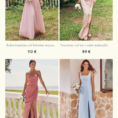
Fourreau col en v satin extensible asymétrique robe de demoiselle d'honneur
Robe trapèze col bénitier mousseline ras du sol robe de demoiselle d'honneur
89 €
112 €