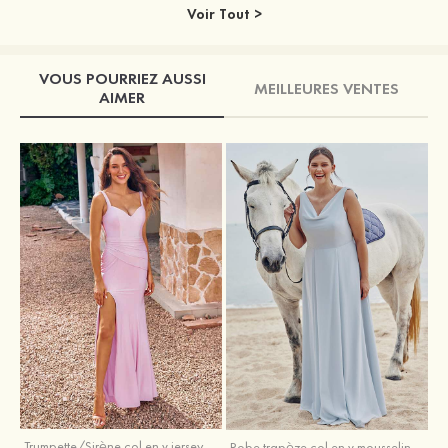
Voir Tout >
VOUS POURRIEZ AUSSI
MEILLEURES VENTES
AIMER
Trumpette/Sirène col en v jersey ras du sol robe de demoiselle d'honneur
Robe trapèze col en v mousseline ras du sol robe de demoiselle d'honneur