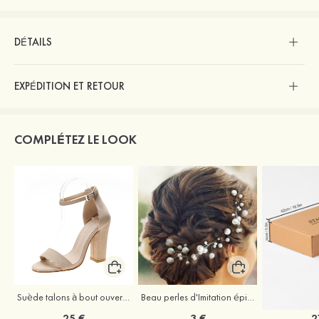
DÉTAILS
EXPÉDITION ET RETOUR
COMPLÉTEZ LE LOOK
Suède talons à bout ouvert sandales talon bottier chaussures pour les soirées
Beau perles d'Imitation épingles à cheveux coiffe
25 €
3 €
2