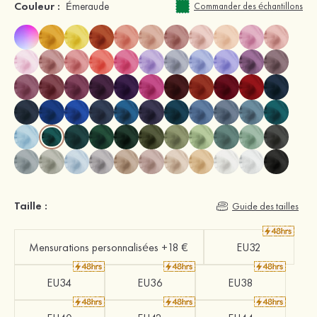
Couleur :
Émeraude
Commander des échantillons
Taille :
Guide des tailles
Mensurations personnalisées +18 €
EU32
EU34
EU36
EU38