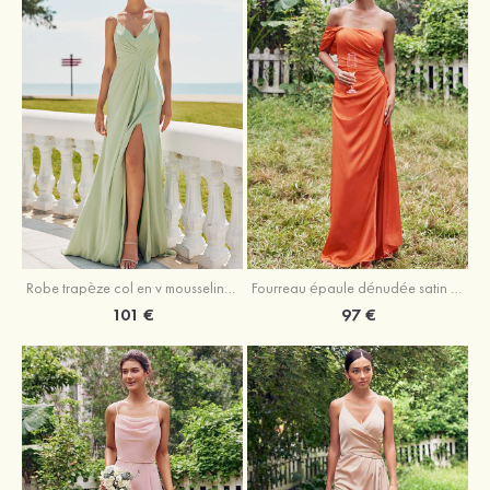
Robe trapèze col en v mousseline ras du sol robe de demoiselle d'honneur
Fourreau épaule dénudée satin extensible ras du sol robe de demoiselle d'honneur
101 €
97 €