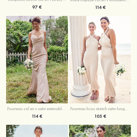
97 €
114 €
Fourreau licou stretch satin longueur cheville robe de demoiselle d'honneur
Fourreau col en v satin extensible ras du sol robe de demoiselle d'honneur
105 €
114 €