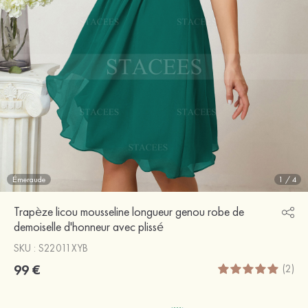
Émeraude
1
/
4
Trapèze licou mousseline longueur genou robe de
demoiselle d'honneur avec plissé
SKU : S22011XYB
99 €
(2)