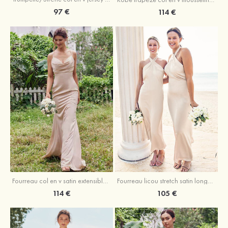
97 €
114 €
Fourreau licou stretch satin longueur cheville robe de demoiselle d'honneur
Fourreau col en v satin extensible ras du sol robe de demoiselle d'honneur
105 €
114 €