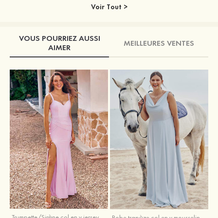
Voir Tout >
VOUS POURRIEZ AUSSI
MEILLEURES VENTES
AIMER
Trumpette/Sirène col en v jersey ras du sol robe de demoiselle d'honneur
Robe trapèze col en v mousseline ras du sol robe de demoiselle d'honneur