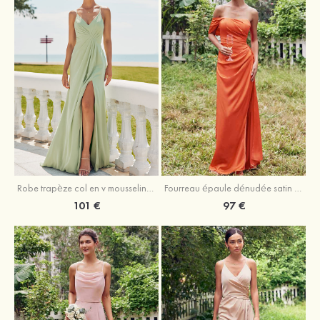
Robe trapèze col en v mousseline ras du sol robe de demoiselle d'honneur
Fourreau épaule dénudée satin extensible ras du sol robe de demoiselle d'honneur
101 €
97 €