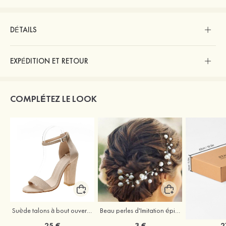
DÉTAILS
EXPÉDITION ET RETOUR
COMPLÉTEZ LE LOOK
Suède talons à bout ouvert sandales talon bottier chaussures pour les soirées
Beau perles d'Imitation épingles à cheveux coiffe
25 €
3 €
2