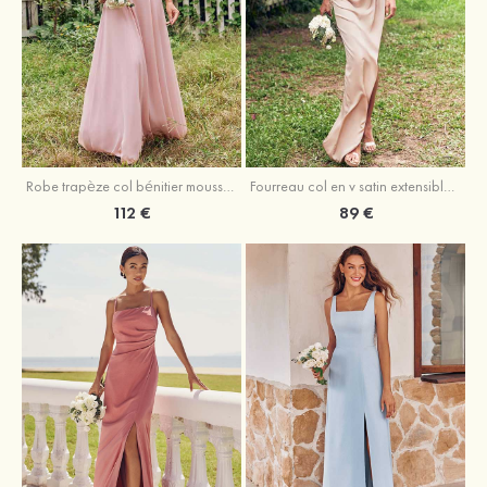
Fourreau col en v satin extensible asymétrique robe de demoiselle d'honneur
Robe trapèze col bénitier mousseline ras du sol robe de demoiselle d'honneur
89 €
112 €