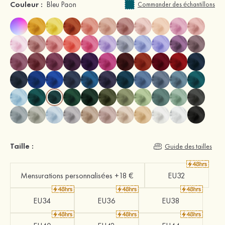
Couleur :
Bleu Paon
Commander des échantillons
Taille :
Guide des tailles
Mensurations personnalisées +18 €
EU32
EU34
EU36
EU38