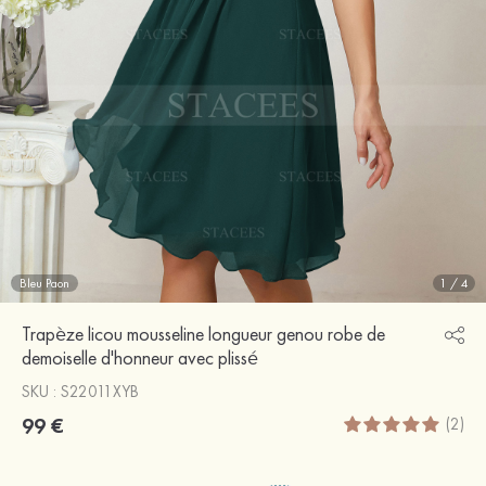
Bleu Paon
1
/
4
Trapèze licou mousseline longueur genou robe de
demoiselle d'honneur avec plissé
SKU : S22011XYB
99 €
(2)