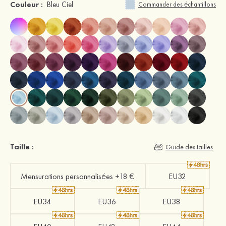
Couleur :
Bleu Ciel
Commander des échantillons
Taille :
Guide des tailles
Mensurations personnalisées +18 €
EU32
EU34
EU36
EU38