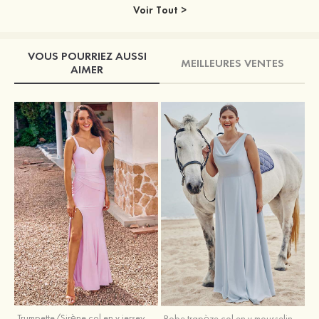
Voir Tout >
VOUS POURRIEZ AUSSI
MEILLEURES VENTES
AIMER
Trumpette/Sirène col en v jersey ras du sol robe de demoiselle d'honneur
Robe trapèze col en v mousseline ras du sol robe de demoiselle d'honneur