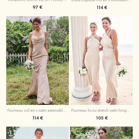
97 €
114 €
Fourreau licou stretch satin longueur cheville robe de demoiselle d'honneur
Fourreau col en v satin extensible ras du sol robe de demoiselle d'honneur
105 €
114 €