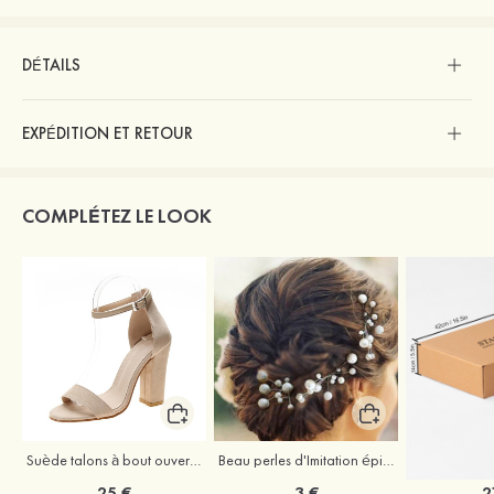
DÉTAILS
EXPÉDITION ET RETOUR
COMPLÉTEZ LE LOOK
Suède talons à bout ouvert sandales talon bottier chaussures pour les soirées
Beau perles d'Imitation épingles à cheveux coiffe
25 €
3 €
2