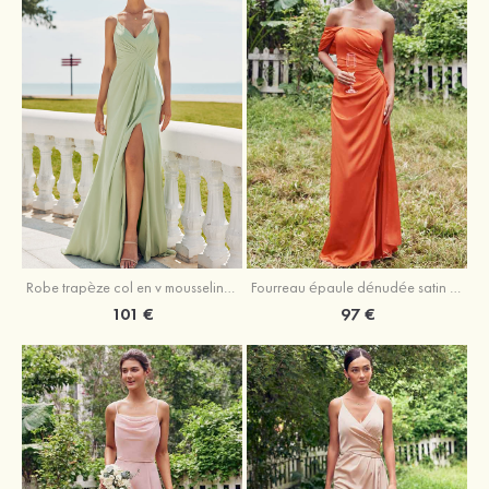
Robe trapèze col en v mousseline ras du sol robe de demoiselle d'honneur
Fourreau épaule dénudée satin extensible ras du sol robe de demoiselle d'honneur
101 €
97 €