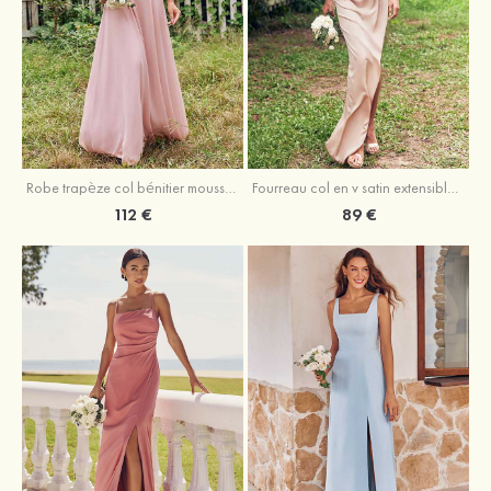
Fourreau col en v satin extensible asymétrique robe de demoiselle d'honneur
Robe trapèze col bénitier mousseline ras du sol robe de demoiselle d'honneur
89 €
112 €