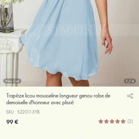
Bleu Ciel
1
/
4
Trapèze licou mousseline longueur genou robe de
demoiselle d'honneur avec plissé
SKU : S22011XYB
99 €
(2)