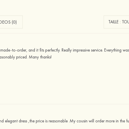
EOS (0)
 made-to-order, and it fits perfectly. Really impressive service. Everything was
easonably priced. Many thanks!
and elegant dress ,the price is reasonable .My cousin will order more in the fu