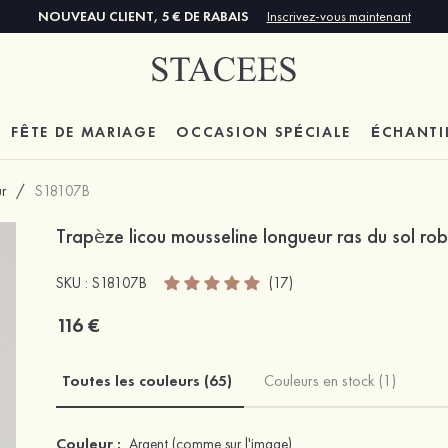
NOUVEAU CLIENT, 5 € DE RABAIS
Inscrivez-vous maintenant
FÊTE DE MARIAGE
OCCASION SPÉCIALE
ÉCHANTI
r
/
S18107B
Trapèze licou mousseline longueur ras du sol ro
SKU : S18107B
(17)
116 €
Toutes les couleurs (65)
Couleurs en stock (1)
Couleur :
Argent
(comme sur l'image)