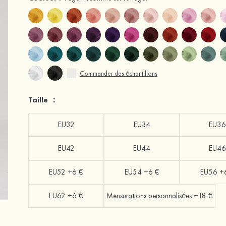
Commander des échantillons
Taille ：
EU32
EU34
EU36
EU42
EU44
EU46
EU52 +6 €
EU54 +6 €
EU56 +
EU62 +6 €
Mensurations personnalisées +18 €