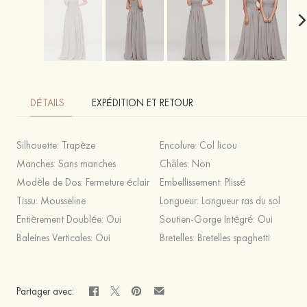
DÉTAILS
EXPÉDITION ET RETOUR
Silhouette:
Trapèze
Encolure:
Col licou
Manches:
Sans manches
Châles:
Non
Modèle de Dos:
Fermeture éclair
Embellissement:
Plissé
Tissu:
Mousseline
Longueur:
Longueur ras du sol
Entièrement Doublée:
Oui
Soutien-Gorge Intégré:
Oui
Baleines Verticales:
Oui
Bretelles:
Bretelles spaghetti
Partager avec: