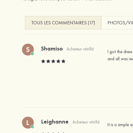
TOUS LES COMMENTAIRES (17)
PHOTOS/VID
Shamiso
S
Acheteur vérifié
I got the dress
and all was r
Leighanne
L
Acheteur vérifié
It is a simple 