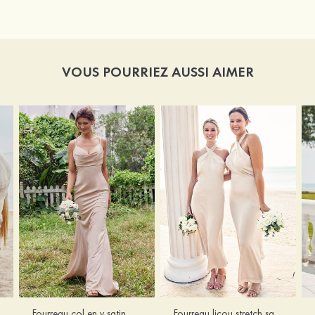
VOUS POURRIEZ AUSSI AIMER
Fourreau licou stretch satin longueur cheville robe de demoiselle d'honneur
Fourreau col en v satin extensible ras du sol robe de demoiselle d'honneur