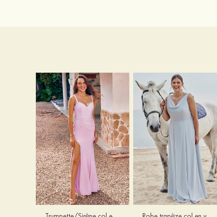
Trumpette/Sirène col en v jersey ras du sol robe de demoiselle d'honneur
Robe trapèze col en v mousseline ras du sol robe de demoiselle d'honneur