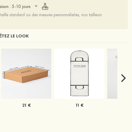
=
raison : 5-10 jours
aille standard ou des mesures personnalisées, nos tailleurs
TEZ LE LOOK
21 €
11 €
1