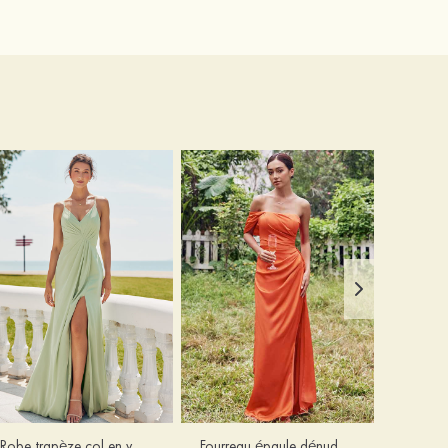
Robe trapèze col en v mousseline ras du sol robe de demoiselle d'honneur
Fourreau épaule dénudée satin extensible ras du sol robe de demoiselle d'honneur