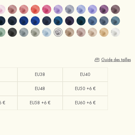
Guide des tailles
EU38
EU40
EU48
EU50 +6 €
6 €
EU58 +6 €
EU60 +6 €