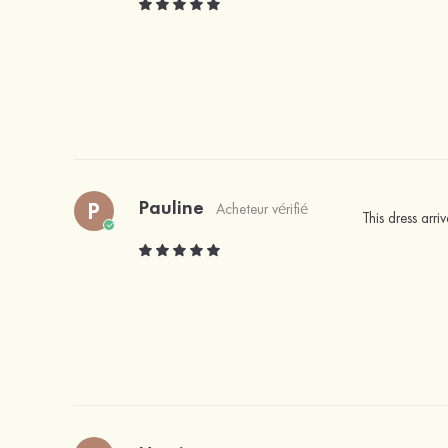
Pauline
P
Acheteur vérifié
This dress arri