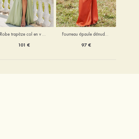
Robe trapèze col en v mousseline ras du sol robe de demoiselle d'honneur
Fourreau épaule dénudée satin extensible ras du sol robe de demoiselle d'honneur
101 €
97 €