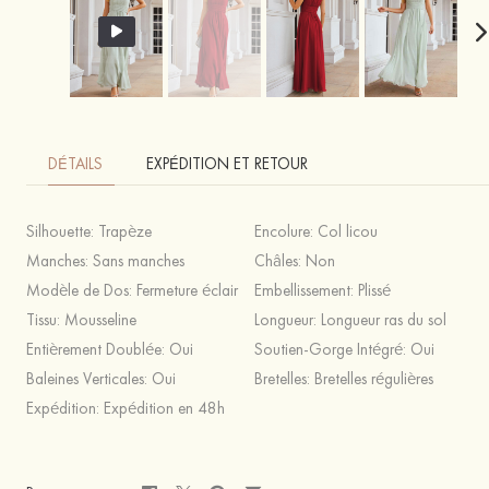
DÉTAILS
EXPÉDITION ET RETOUR
Silhouette:
Trapèze
Encolure:
Col licou
Manches:
Sans manches
Châles:
Non
Modèle de Dos:
Fermeture éclair
Embellissement:
Plissé
Tissu:
Mousseline
Longueur:
Longueur ras du sol
Entièrement Doublée:
Oui
Soutien-Gorge Intégré:
Oui
Baleines Verticales:
Oui
Bretelles:
Bretelles régulières
Expédition:
Expédition en 48h