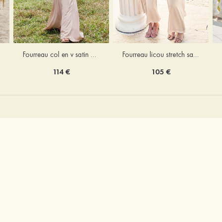
Fourreau licou stretch satin longueur cheville robe de demoiselle d'honneur
Fourreau col en v satin extensible ras du sol robe de demoiselle d'honneur
105 €
114 €