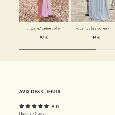
Trumpette/Sirène col en v jersey ras du sol robe de demoiselle d'honneur
Robe trapèze col en v mousseline ras du sol robe de demoiselle d'honneur
97 €
114 €
AVIS DES CLIENTS
5.0
( Basé sur 2 avis )