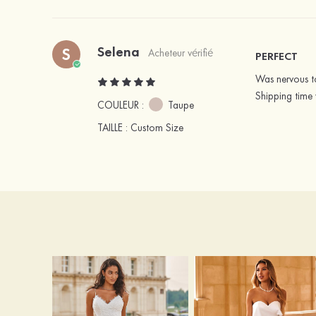
Selena
S
Acheteur vérifié
PERFECT
Was nervous to
Shipping time 
COULEUR :
Taupe
TAILLE
: Custom Size