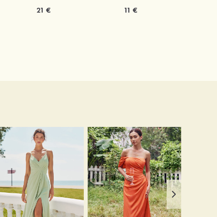
21 €
11 €
1