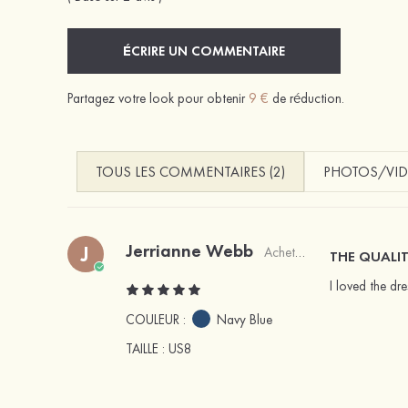
ÉCRIRE UN COMMENTAIRE
Partagez votre look pour obtenir
9 €
de réduction.
TOUS LES COMMENTAIRES (2)
PHOTOS/VID
Jerrianne Webb
J
Acheteur vérifié
THE QUALIT
I loved the dr
COULEUR :
Navy Blue
TAILLE
: US8