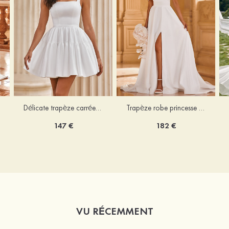
Délicate trapèze carrée satin courte/mini robe de mariée
Trapèze robe princesse épaule dénudée traîne chapelle satin robe de mariée
147 €
182 €
VU RÉCEMMENT