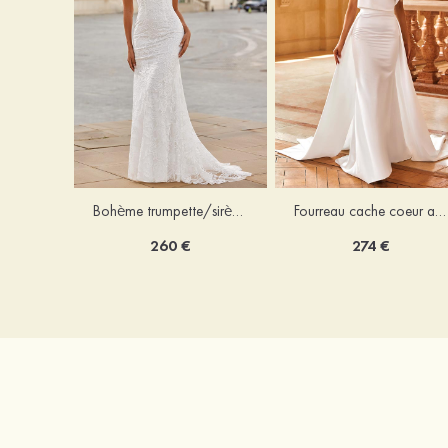
Bohème trumpette/sirène col en v dentelle traîne balayage robe de mariée
Fourreau cache coeur amovible/abattable satin robe de mariée
260 €
274 €