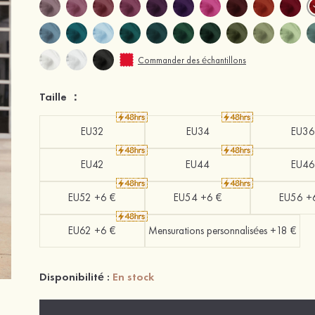
Commander des échantillons
Taille ：
EU32
EU34
EU36
EU42
EU44
EU46
EU52 +6 €
EU54 +6 €
EU56 +
EU62 +6 €
Mensurations personnalisées +18 €
Disponibilité :
En stock