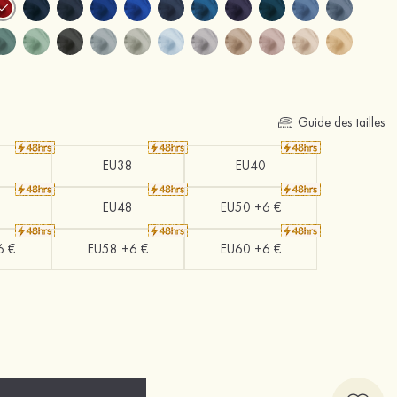
Guide des tailles
EU38
EU40
EU48
EU50 +6 €
6 €
EU58 +6 €
EU60 +6 €