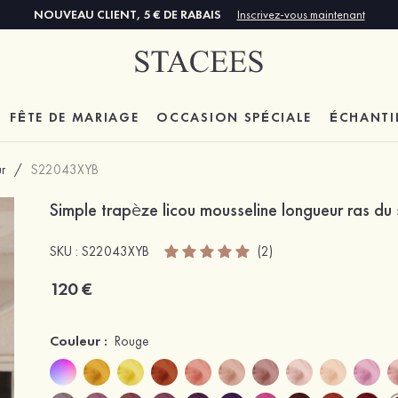
NOUVEAU CLIENT, 5 € DE RABAIS
Inscrivez-vous maintenant
FÊTE DE MARIAGE
OCCASION SPÉCIALE
ÉCHANTI
r
/
S22043XYB
Simple trapèze licou mousseline longueur ras du
SKU : S22043XYB
(2)
120 €
Couleur :
Rouge