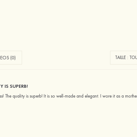
EOS (0)
Y IS SUPERB!
ess! The quality is superb! It is so well-made and elegant. I wore it as a mo