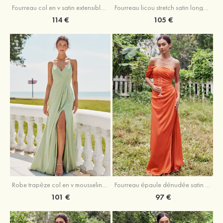
Fourreau licou stretch satin longueur cheville robe de demoiselle d'honneur
Fourreau col en v satin extensible ras du sol robe de demoiselle d'honneur
105 €
114 €
Robe trapèze col en v mousseline ras du sol robe de demoiselle d'honneur
Fourreau épaule dénudée satin extensible ras du sol robe de demoiselle d'honneur
101 €
97 €