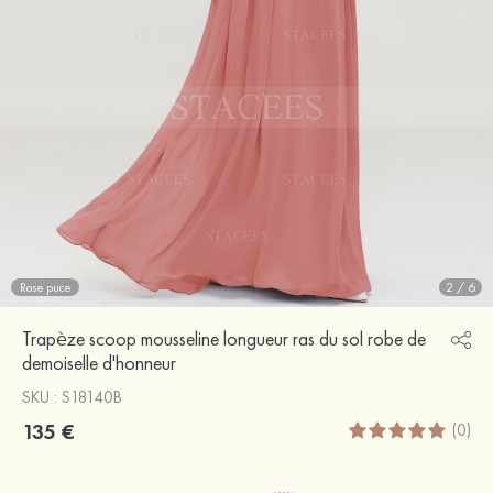
Rose puce
2
/
6
Trapèze scoop mousseline longueur ras du sol robe de
demoiselle d'honneur
SKU : S18140B
135 €
(0)