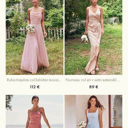
Fourreau col en v satin extensible asymétrique robe de demoiselle d'honneur
Robe trapèze col bénitier mousseline ras du sol robe de demoiselle d'honneur
89 €
112 €