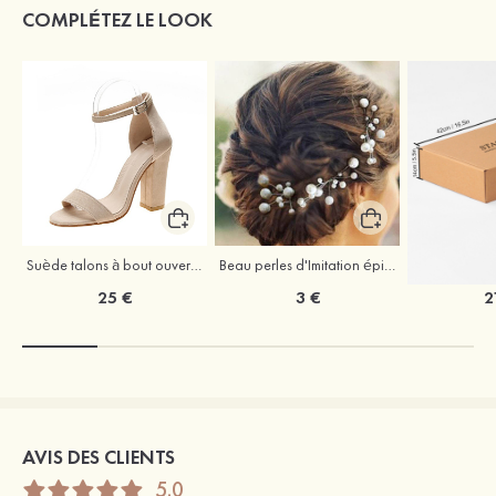
COMPLÉTEZ LE LOOK
Suède talons à bout ouvert sandales talon bottier chaussures pour les soirées
Beau perles d'Imitation épingles à cheveux coiffe
25 €
3 €
2
AVIS DES CLIENTS
5.0