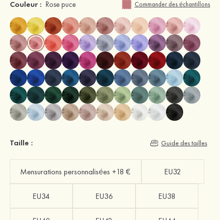
Couleur :
Rose puce
Commander des échantillons
Taille :
Guide des tailles
Mensurations personnalisées +18 €
EU32
EU34
EU36
EU38