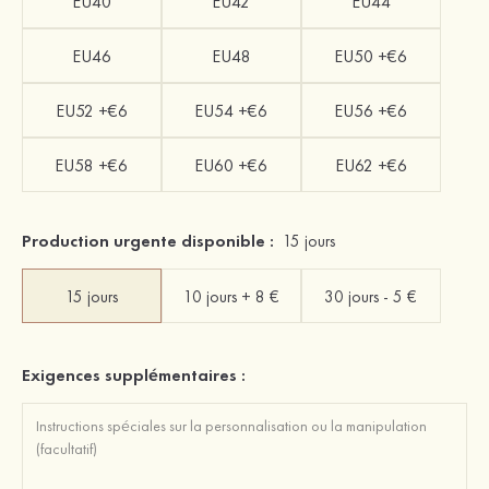
EU40
EU42
EU44
EU46
EU48
EU50 +€6
EU52 +€6
EU54 +€6
EU56 +€6
EU58 +€6
EU60 +€6
EU62 +€6
Production urgente disponible :
15 jours
15 jours
10 jours + 8 €
30 jours - 5 €
Exigences supplémentaires :