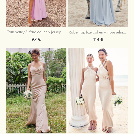
Trumpette/Sirène col en v jersey ras du sol robe de demoiselle d'honneur
Robe trapèze col en v mousseline ras du sol robe de demoiselle d'honneur
97 €
114 €