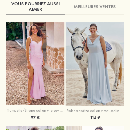
VOUS POURRIEZ AUSSI
MEILLEURES VENTES
AIMER
Trumpette/Sirène col en v jersey ras du sol robe de demoiselle d'honneur
Robe trapèze col en v mousseline ras du sol robe de demoiselle d'honneur
97 €
114 €