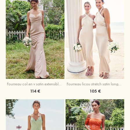
Fourreau licou stretch satin longueur cheville robe de demoiselle d'honneur
Fourreau col en v satin extensible ras du sol robe de demoiselle d'honneur
105 €
114 €