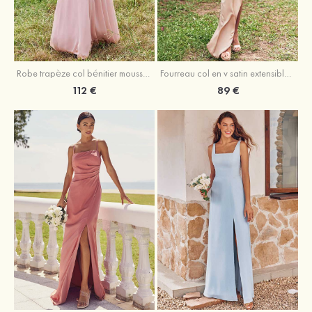
Fourreau col en v satin extensible asymétrique robe de demoiselle d'honneur
Robe trapèze col bénitier mousseline ras du sol robe de demoiselle d'honneur
89 €
112 €