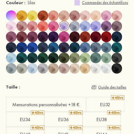
Couleur :
Lilas
Commander des échantillons
Taille :
Guide des tailles
Mensurations personnalisées +18 €
EU32
EU34
EU36
EU38