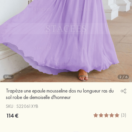
Lilas
2
/
6
Trapèze une epaule mousseline dos nu longueur ras du
sol robe de demoiselle d'honneur
SKU : S22061XYB
114 €
(3)