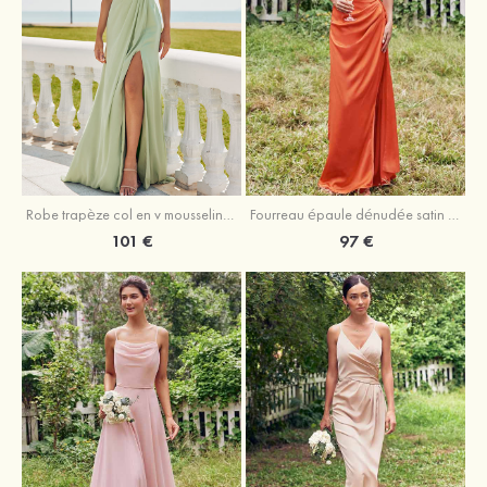
Robe trapèze col en v mousseline ras du sol robe de demoiselle d'honneur
Fourreau épaule dénudée satin extensible ras du sol robe de demoiselle d'honneur
101 €
97 €