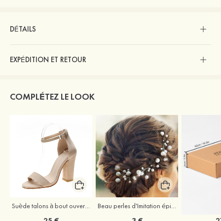
DÉTAILS
EXPÉDITION ET RETOUR
COMPLÉTEZ LE LOOK
Suède talons à bout ouvert sandales talon bottier chaussures pour les soirées
Beau perles d'Imitation épingles à cheveux coiffe
25 €
3 €
2