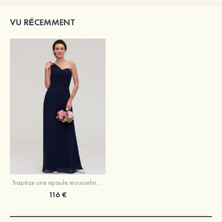
VU RÉCEMMENT
Trapèze une epaule mousseline longueur ras du sol robe de demoiselle d'honneur bleu marine foncé
116 €