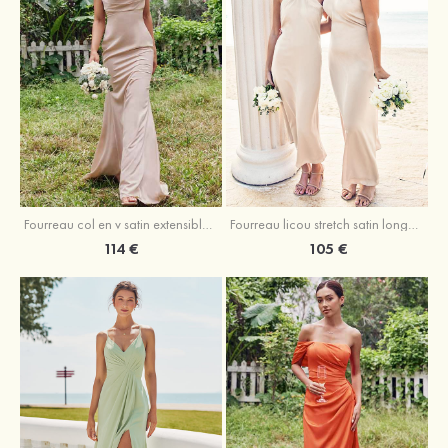
Fourreau licou stretch satin longueur cheville robe de demoiselle d'honneur
Fourreau col en v satin extensible ras du sol robe de demoiselle d'honneur
105 €
114 €