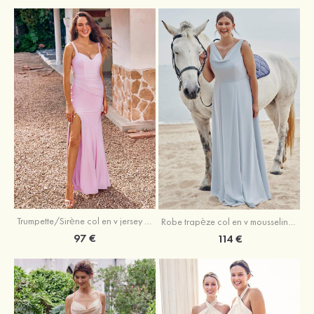
Trumpette/Sirène col en v jersey ras du sol robe de demoiselle d'honneur
Robe trapèze col en v mousseline ras du sol robe de demoiselle d'honneur
97 €
114 €