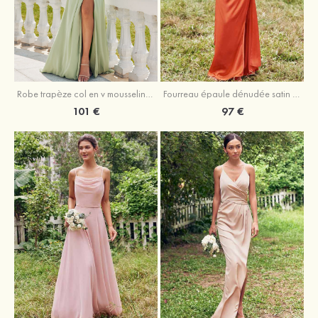
Robe trapèze col en v mousseline ras du sol robe de demoiselle d'honneur
Fourreau épaule dénudée satin extensible ras du sol robe de demoiselle d'honneur
101 €
97 €