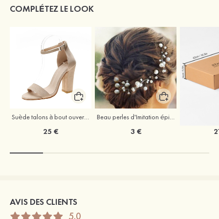
COMPLÉTEZ LE LOOK
Suède talons à bout ouvert sandales talon bottier chaussures pour les soirées
Beau perles d'Imitation épingles à cheveux coiffe
25 €
3 €
2
AVIS DES CLIENTS
5.0