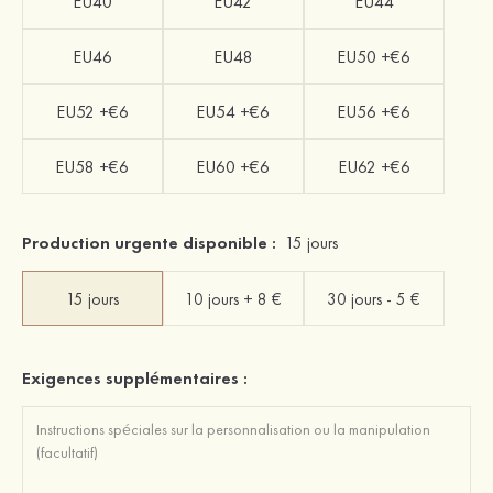
EU40
EU42
EU44
EU46
EU48
EU50 +€6
EU52 +€6
EU54 +€6
EU56 +€6
EU58 +€6
EU60 +€6
EU62 +€6
Production urgente disponible :
15 jours
15 jours
10 jours + 8 €
30 jours - 5 €
Exigences supplémentaires :