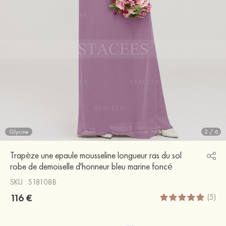
Glycine
2
/
6
Trapèze une epaule mousseline longueur ras du sol
robe de demoiselle d'honneur bleu marine foncé
SKU : S18108B
116 €
(5)