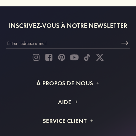
INSCRIVEZ-VOUS À NOTRE NEWSLETTER
À PROPOS DE NOUS
À propos de STACEES
AIDE
Livraison
FAQ
SERVICE CLIENT
Retour et remboursement
Suivi de commande
Guide des tailles