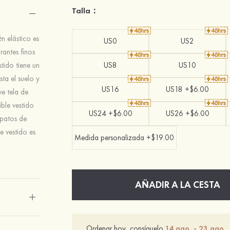
Talla：
n elástico es
US0
US2
rantes finos
stido tiene un
US8
US10
ta el suelo y
US16
US18 +$6.00
ve tela de
ible vestido
US24 +$6.00
US26 +$6.00
patos de
e vestido es
Medida personalizada +$19.00
AÑADIR A LA CESTA
Ordenar hoy, consíguelo
14 ago. - 23 ago.