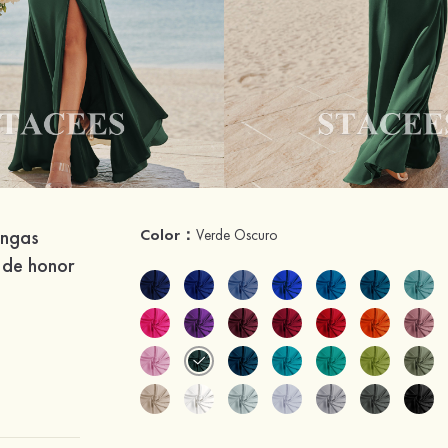
angas
Color：
Verde Oscuro
 de honor