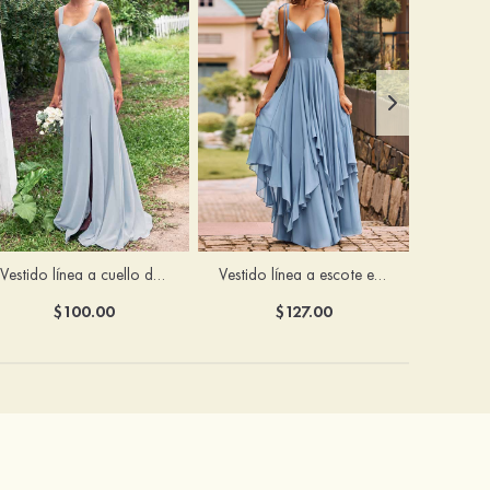
Vestido línea a cuello de corazón gasa hasta el suelo vestido de dama de honor
Vestido línea a escote en v gasa hasta el suelo vestido de dama de honor
$100.00
$127.00