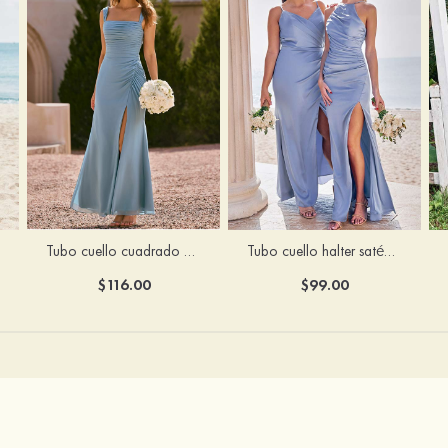
Tubo cuello cuadrado gasa hasta el suelo vestido de dama de honor
Tubo cuello halter satén elástico hasta el suelo vestido de dama de honor
$116.00
$99.00