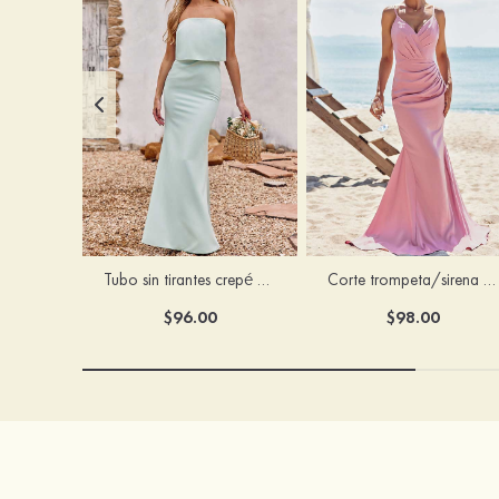
Tubo sin tirantes crepé elástico hasta el suelo vestido de dama de honor
Corte trompeta/sirena escote en v satén elástico hasta el suelo vestido de dama de honor
$96.00
$98.00