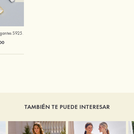
Encantadores elegantes S925 plata circón collares
PU punta abierta sandalias solo correa tacón ancho zapatos de moda
00
$60.00
TAMBIÉN TE PUEDE INTERESAR