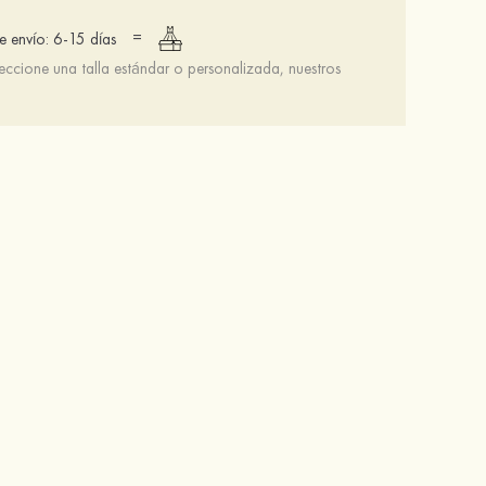
=
 envío: 6-15 días
leccione una talla estándar o personalizada, nuestros