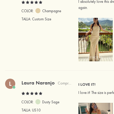
I absolutely love this d
again.
COLOR:
Champagne
TALLA
: Custom Size
Laura Naranjo
L
Comprador verificado
I LOVE IT!
I love it! The size is pe
COLOR:
Dusty Sage
TALLA
: US10