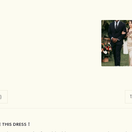
)
E THIS DRESS！