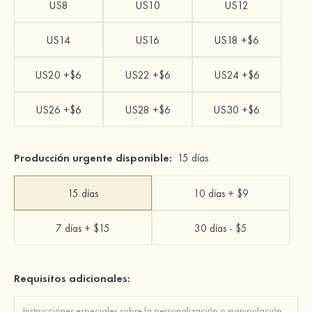
US8
US10
US12
US14
US16
US18 +$6
US20 +$6
US22 +$6
US24 +$6
US26 +$6
US28 +$6
US30 +$6
Producción urgente disponible:
15 días
15 días
10 días + $9
7 días + $15
30 días - $5
Requisitos adicionales: