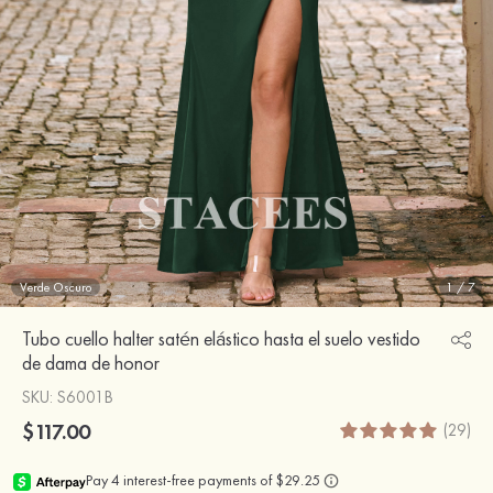
Verde Oscuro
1
/
7
Tubo cuello halter satén elástico hasta el suelo vestido
de dama de honor
SKU
: S6001B
$117.00
(29)