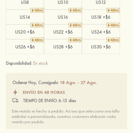
US8
US10
US12
US14
US16
US18 +$6
US20 +$6
US22 +$6
US24 +$6
US26 +$6
US28 +$6
US30 +$6
Disponibilidad:
En stock
18 Ago. - 27 Ago.
Ordenar Hoy, Consíguelo
ENVÍO EN 48 HORAS
TIEMPO DE ENVÍO:
6-15 días
Este vestido es hecho a pedido. Así sea que seleccione una talla
estándar o personalizada, nuestros costureros elaboran cada
vestido por pedido.