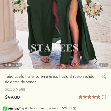
Verde Oscuro
2
/
7
Tubo cuello halter satén elástico hasta el suelo vestido
de dama de honor
SKU
: S7468B
$99.00
(1)