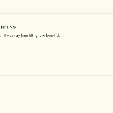
 FITTING
h! It was very form fitting, and beautiful.