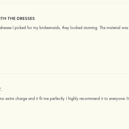
ITH THE DRESSES
dresses I picked for my bridesmaids, they looked stunning. The material was 
.
o extra charge and it fit me perfectly. I highly recommend it to everyone. 