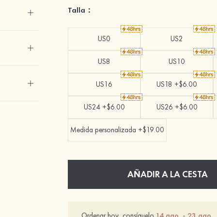
Talla：
US0
US2
US8
US10
US16
US18 +$6.00
US24 +$6.00
US26 +$6.00
Medida personalizada +$19.00
AÑADIR A LA CESTA
Ordenar hoy, consíguelo
14 ago. - 23 ago.