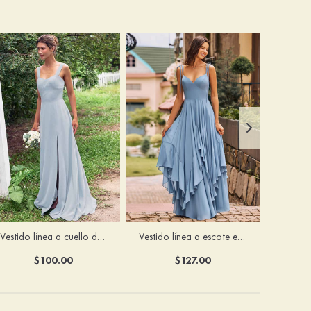
Vestido línea a cuello de corazón gasa hasta el suelo vestido de dama de honor
Vestido línea a escote en v gasa hasta el suelo vestido de dama de honor
$100.00
$127.00