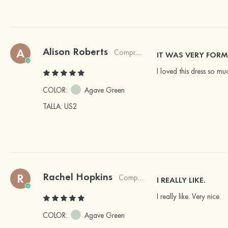
Alison Roberts
A
Comprador verificado
IT WAS VERY FORM
I loved this dress so muc
COLOR:
Agave Green
TALLA
: US2
Rachel Hopkins
R
Comprador verificado
I REALLY LIKE.
I really like. Very nice.
COLOR:
Agave Green