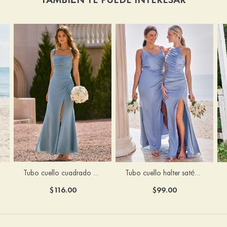
Tubo cuello cuadrado gasa hasta el suelo vestido de dama de honor
Tubo cuello halter satén elástico hasta el suelo vestido de dama de honor
$116.00
$99.00