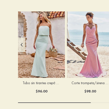
Tubo sin tirantes crepé elástico hasta el suelo vestido de dama de honor
Corte trompeta/sirena escote en v satén elástico hasta el suelo vestido de dama de honor
$96.00
$98.00