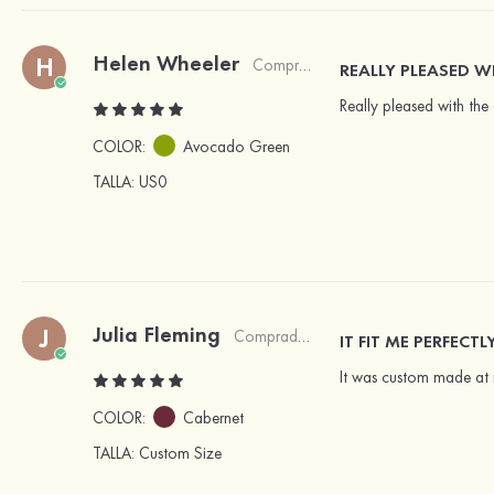
Helen Wheeler
H
Comprador verificado
REALLY PLEASED W
Really pleased with the 
COLOR:
Avocado Green
TALLA
: US0
Julia Fleming
J
Comprador verificado
IT FIT ME PERFECTLY
It was custom made at n
COLOR:
Cabernet
TALLA
: Custom Size