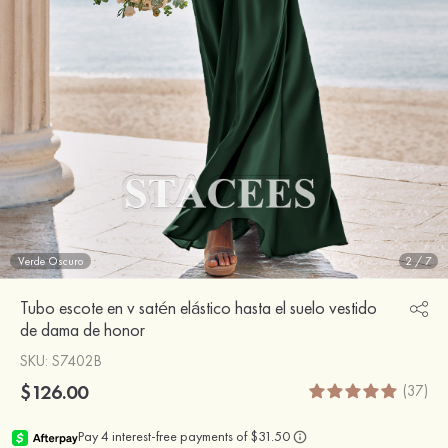
Verde Oscuro
2
/
7
Tubo escote en v satén elástico hasta el suelo vestido
de dama de honor
SKU
: S7402B
$126.00
(37)