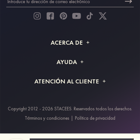
ACERCA DE
Acerca de STACEES
AYUDA
Información de envío
Preguntas frecuentes
ATENCIÓN AL CLIENTE
Devoluciones y reembolsos
Rastreo de pedido
Guía de tallas
Proyecto a medida
Contáctanos
Copyright 2012 - 2026 STACEES. Reservados todos los derechos.
Métodos de pago
Términos y condiciones
|
Política de privacidad
Klarna
Afterpay
Paypal