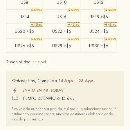
US8
US10
US12
US14
US16
US18 +$6
US20 +$6
US22 +$6
US24 +$6
US26 +$6
US28 +$6
US30 +$6
Disponibilidad:
En stock
14 Ago. - 23 Ago.
Ordenar Hoy, Consíguelo
ENVÍO EN 48 HORAS
TIEMPO DE ENVÍO:
6-15 días
Este vestido es hecho a pedido. Así sea que seleccione una talla
estándar o personalizada, nuestros costureros elaboran cada
vestido por pedido.