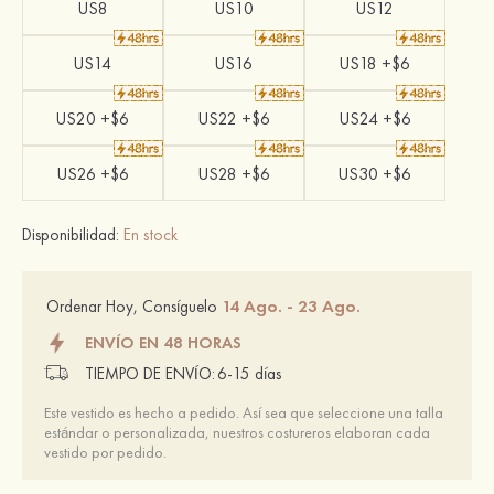
US8
US10
US12
US14
US16
US18 +$6
US20 +$6
US22 +$6
US24 +$6
US26 +$6
US28 +$6
US30 +$6
Disponibilidad:
En stock
14 Ago. - 23 Ago.
Ordenar Hoy, Consíguelo
ENVÍO EN 48 HORAS
TIEMPO DE ENVÍO:
6-15 días
Este vestido es hecho a pedido. Así sea que seleccione una talla
estándar o personalizada, nuestros costureros elaboran cada
vestido por pedido.