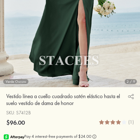
Verde Oscuro
2
/
9
Vestido línea a cuello cuadrado satén elástico hasta el
suelo vestido de dama de honor
SKU
: S7412B
$96.00
(1)