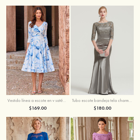
Vestido línea a escote en v satén hasta la tibia vestido de madrina
Tubo escote bandeja tela charmeuse hasta el suelo vestido de madrina
$169.00
$180.00