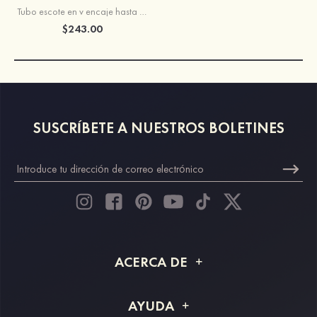
Tubo escote en v encaje hasta el suelo vestido de madrina
$243.00
SUSCRÍBETE A NUESTROS BOLETINES
ACERCA DE
Acerca de STACEES
AYUDA
Información de envío