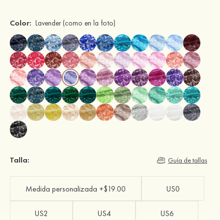
Color:
Lavender
(como en la foto)
Talla:
Guía de tallas
Medida personalizada +$19.00
US0
US2
US4
US6