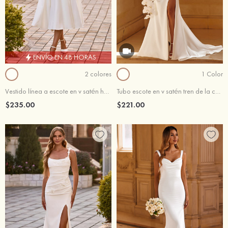
ENVÍO EN 48 HORAS
2 colores
1 Color
Vestido línea a escote en v satén hasta la tibia vestido de novia
Tubo escote en v satén tren de la corte vestido de novia
$235.00
$221.00