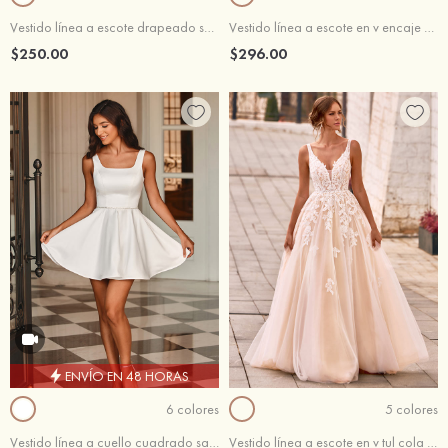
Vestido línea a escote drapeado satén tren de la capilla vestido de novia
Vestido línea a escote en v encaje cola de barrido vestido de novia
$250.00
$296.00
ENVÍO EN 48 HORAS
6 colores
5 colores
Vestido línea a cuello cuadrado satén corto/mini vestido de novia
Vestido línea a escote en v tul cola de barrido vestido de novia