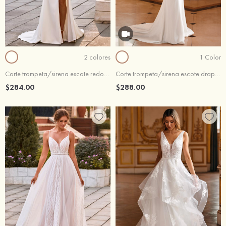
2 colores
1 Color
Corte trompeta/sirena escote redondo crepé elástico cola de corte vestido de novia
Corte trompeta/sirena escote drapeado satén tren de la corte vestido de novia
$284.00
$288.00