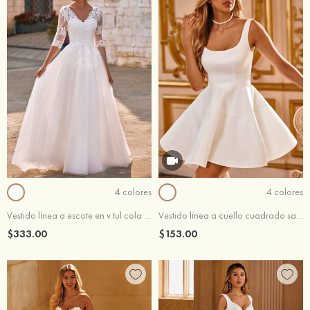
4 colores
4 colores
Vestido línea a escote en v tul cola de barrido vestido de novia
Vestido línea a cuello cuadrado satén corto/mini vestido de novia
$333.00
$153.00