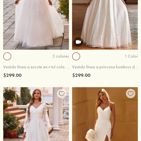
2 colores
1 Color
Vestido línea a escote en v tul cola de barrido vestido de novia
Vestido línea a princesa hombros descubiertos lentejuelas hasta el suelo vestido de novia
$299.00
$299.00