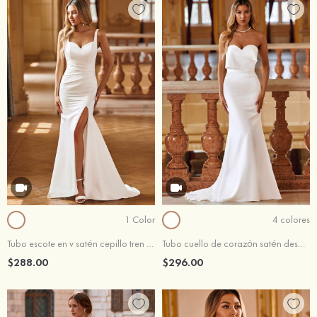
1 Color
4 colores
Tubo escote en v satén cepillo tren vestido de novia
Tubo cuello de corazón satén desmontable vestido de novia
$288.00
$296.00