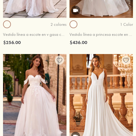
2 colores
1 Color
Vestido línea a escote en v gasa cola de corte vestido de novia
Vestido línea a princesa escote en v tul cepillo tren vestido de novia
$256.00
$436.00