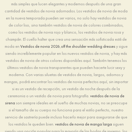
más simples que lucen elegantes y modernos después de una gran
cantidad de vestidos de novia adornados. Los vestidos de novia de moda
en la nueva temporada pueden ser varios, no solo hay vestidos de novia
de color liso, sino también vestidos de novia de colores combinados,
como los vestidos de novia rojo y blanco, los vestidos de novia rosa y
champán. El cuello halter que crea una sensación más sofisticada está de
moda en
Vestidos de novia 2026
,
off the shoulder wedding dresses
y sigue
siendo increíblemente popular en los nuevos vestidos de novia, y hay más
vestidos de novia de otros colores disponibles aquí. También tenemos los
últimos vestidos de novia transparentes que pueden hacerte lucir sexy y
moderna. Con varias siluetas de vestidos de novia, largos, adornos y
mangas, podrá encontrar los vestidos de novia perfectos aquí, sin importar
si es un vestido de recepción, un vestido de noche después de la
ceremonia o un vestido de novia para fotografía.
vestidos de novia de
sirena
son siempre ideales en el sueño de muchas novias, no se preocupe
si el tamaño de su cuerpo no funciona para el estilo perfecto, nuestro
servicio de sastrería puede incluso hacerlo mejor para asegurarse de que
los vestidos le queden bien.
vestidos de novia de manga larga
siguen
siendo una opción popular para la mayoría de las bodas de invierno, los