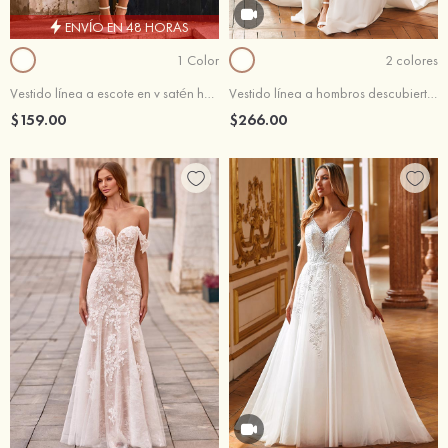
ENVÍO EN 48 HORAS
1 Color
2 colores
Vestido línea a escote en v satén hasta la tibia vestido de novia
Vestido línea a hombros descubiertos crepé elástico tren de la corte vestido de novia
$159.00
$266.00