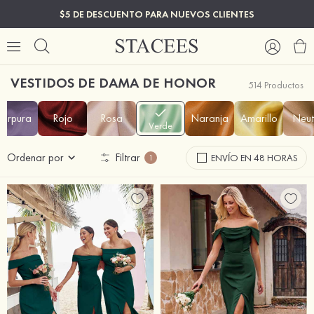
$5 DE DESCUENTO PARA NUEVOS CLIENTES
VESTIDOS DE DAMA DE HONOR
514 Productos
Púrpura
Rojo
Rosa
Naranja
Amarillo
Neut
Verde
Ordenar por
Filtrar
ENVÍO EN 48 HORAS
1