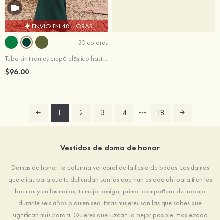
ENVÍO EN 48 HORAS
30 colores
Tubo sin tirantes crepé elástico hasta el suelo vestido de dama de honor
$96.00
1
2
3
4
18
Vestidos de dama de honor
Damas de honor: la columna vertebral de la fiesta de bodas. Las damas
que elijas para que te defiendan son las que han estado ahí para ti en las
buenas y en las malas; tu mejor amiga, prima, compañera de trabajo
durante seis años o quien sea. Estas mujeres son las que sabes que
significan más para ti. Quieres que luzcan lo mejor posible. Has estado