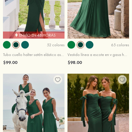
ENVÍO EN 48 HORAS
52 colores
65 colores
Tubo cuello halter satén elástico asimétrico vestido de dama de honor
Vestido línea a escote en v gasa hasta el suelo vestido de dama de honor
$99.00
$98.00