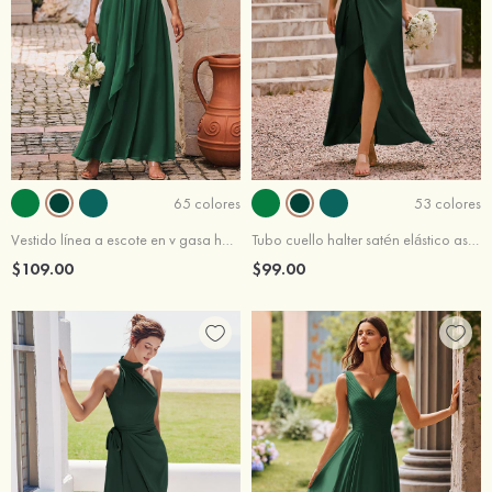
65 colores
53 colores
Vestido línea a escote en v gasa hasta el suelo vestido de dama de honor
Tubo cuello halter satén elástico asimétrico vestido de dama de honor
$109.00
$99.00