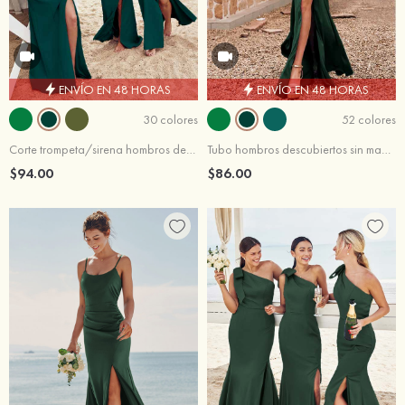
ENVÍO EN 48 HORAS
ENVÍO EN 48 HORAS
30 colores
52 colores
Corte trompeta/sirena hombros descubiertos hasta el suelo crepe elástico vestido de dama de honor
Tubo hombros descubiertos sin mangas hasta el suelo satén elástico vestido de dama de honor
$94.00
$86.00