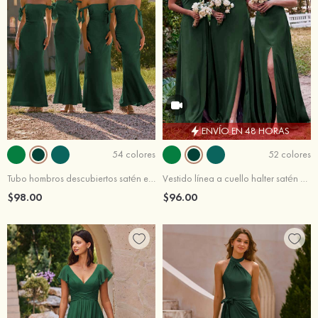
ENVÍO EN 48 HORAS
54 colores
52 colores
Tubo hombros descubiertos satén elástico hasta el suelo vestido de dama de honor
Vestido línea a cuello halter satén elástico hasta el suelo vestido de dama de honor
$98.00
$96.00