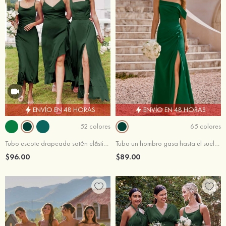
ENVÍO EN 48 HORAS
ENVÍO EN 48 HORAS
52 colores
65 colores
Tubo escote drapeado satén elástico hasta la tibia vestido de dama de honor
Tubo un hombro gasa hasta el suelo vestido de dama de honor
$96.00
$89.00