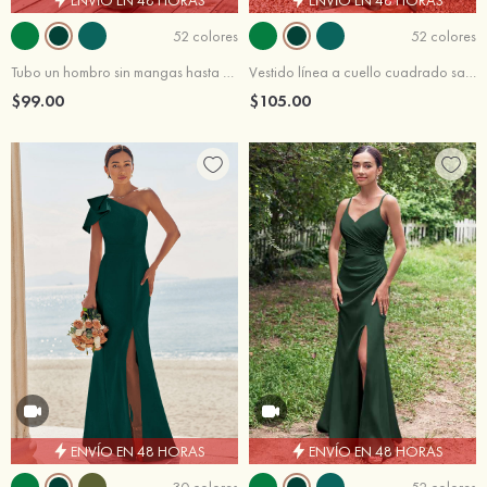
52 colores
52 colores
Tubo un hombro sin mangas hasta el suelo satén elástico vestido de dama de honor
Vestido línea a cuello cuadrado satén elástico hasta el suelo vestido de dama de honor
$99.00
$105.00
ENVÍO EN 48 HORAS
ENVÍO EN 48 HORAS
30 colores
52 colores