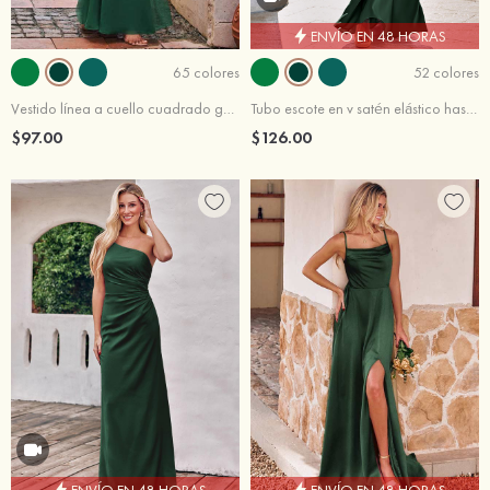
ENVÍO EN 48 HORAS
65 colores
52 colores
Vestido línea a cuello cuadrado gasa hasta el suelo vestido de dama de honor
Tubo escote en v satén elástico hasta el suelo vestido de dama de honor
$97.00
$126.00
ENVÍO EN 48 HORAS
ENVÍO EN 48 HORAS