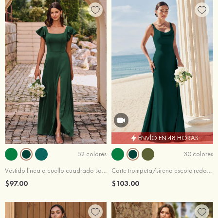
ENVÍO EN 48 HORAS
52 colores
30 colores
Vestido línea a cuello cuadrado satén elástico hasta el suelo vestido de dama de honor
Corte trompeta/sirena escote redondo crepé elástico hasta el suelo vestido de dama de honor
$97.00
$103.00