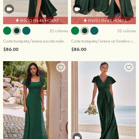
ENVÍO EN 48 HORAS
ENVÍO EN 48 HORAS
52 colores
52 colores
Corte trompeta/sirena escote redondo sin mangas hasta el suelo satén elástico vestido de dama de honor
Corte trompeta/sirena un hombro satén elástico hasta el suelo vestido de dama de honor
$86.00
$86.00