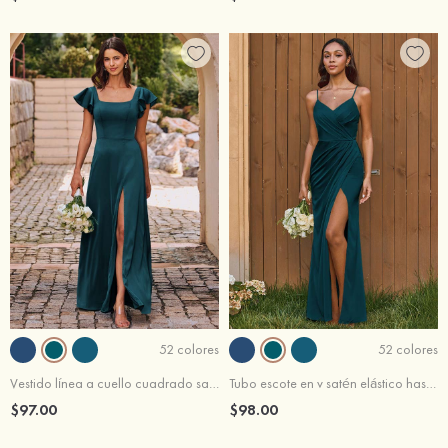
52 colores
52 colores
Vestido línea a cuello cuadrado satén elástico hasta el suelo vestido de dama de honor
Tubo escote en v satén elástico hasta el suelo vestido de dama de honor
$97.00
$98.00