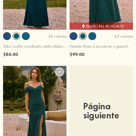
ENVÍO EN 48 HORAS
54 colores
65 colores
Tubo cuello cuadrado satén elástico hasta el suelo vestido de dama de honor
Vestido línea a escote en v gasa hasta el suelo vestido de dama de honor
$86.00
$99.00
Página
siguiente