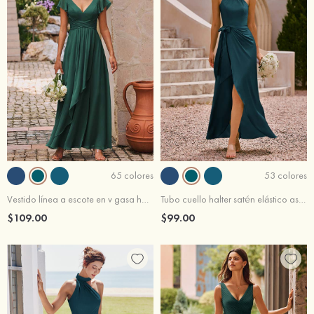
65 colores
53 colores
Vestido línea a escote en v gasa hasta el suelo vestido de dama de honor
Tubo cuello halter satén elástico asimétrico vestido de dama de honor
$109.00
$99.00