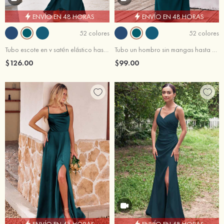
ENVÍO EN 48 HORAS
ENVÍO EN 48 HORAS
52 colores
52 colores
Tubo escote en v satén elástico hasta el suelo vestido de dama de honor
Tubo un hombro sin mangas hasta el suelo satén elástico vestido de dama de honor
$126.00
$99.00
ENVÍO EN 48 HORAS
ENVÍO EN 48 HORAS