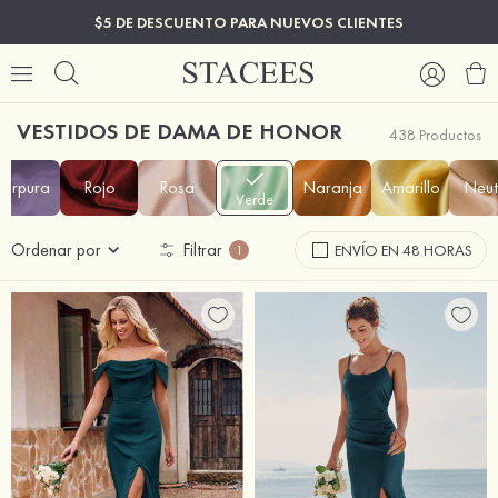
$5 DE DESCUENTO PARA NUEVOS CLIENTES
VESTIDOS DE DAMA DE HONOR
438 Productos
Púrpura
Rojo
Rosa
Naranja
Amarillo
Neut
Verde
Ordenar por
Filtrar
ENVÍO EN 48 HORAS
1