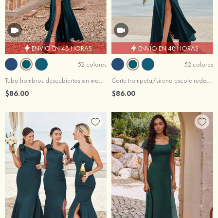
ENVÍO EN 48 HORAS
ENVÍO EN 48 HORAS
52 colores
52 colores
Tubo hombros descubiertos sin mangas hasta el suelo satén elástico vestido de dama de honor
Corte trompeta/sirena escote redondo sin mangas hasta el suelo satén elástico vestido de dama de honor
$86.00
$86.00