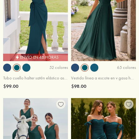
ENVÍO EN 48 HORAS
52 colores
65 colores
Tubo cuello halter satén elástico asimétrico vestido de dama de honor
Vestido línea a escote en v gasa hasta el suelo vestido de dama de honor
$99.00
$98.00