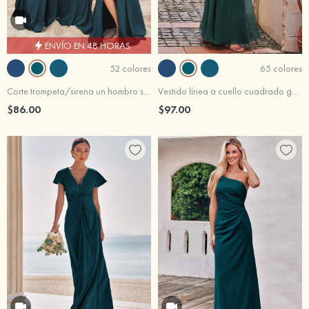
ENVÍO EN 48 HORAS
52 colores
65 colores
Corte trompeta/sirena un hombro satén elástico hasta el suelo vestido de dama de honor
Vestido línea a cuello cuadrado gasa hasta el suelo vestido de dama de honor
$86.00
$97.00