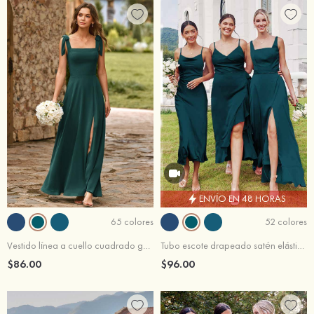
ENVÍO EN 48 HORAS
65 colores
52 colores
Vestido línea a cuello cuadrado gasa hasta el suelo vestido de dama de honor
Tubo escote drapeado satén elástico hasta la tibia vestido de dama de honor
$86.00
$96.00