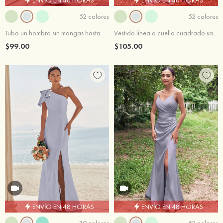
52 colores
52 colores
Tubo un hombro sin mangas hasta el suelo satén elástico vestido de dama de honor
Vestido línea a cuello cuadrado satén elástico hasta el suelo vestido de dama de honor
$99.00
$105.00
ENVÍO EN 48 HORAS
ENVÍO EN 48 HORAS
30 colores
52 colores