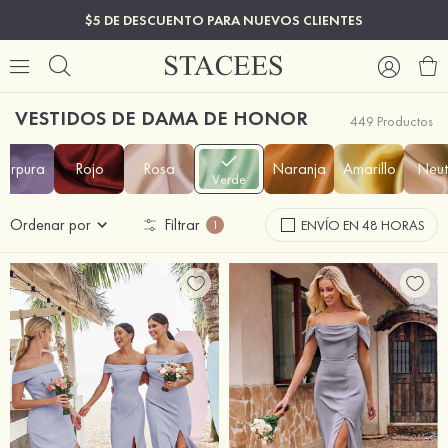
$5 DE DESCUENTO PARA NUEVOS CLIENTES
VESTIDOS DE DAMA DE HONOR
449 Productos
Púrpura
Rojo
Rosa
Naranja
Amarillo
Neut
Verde
Ordenar por
Filtrar
ENVÍO EN 48 HORAS
1