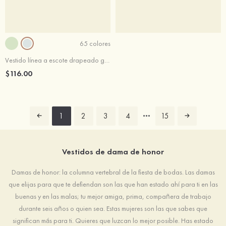
65 colores
Vestido línea a escote drapeado gasa hasta el suelo vestido de dama de honor
$116.00
1
2
3
4
15
Vestidos de dama de honor
Damas de honor: la columna vertebral de la fiesta de bodas. Las damas
que elijas para que te defiendan son las que han estado ahí para ti en las
buenas y en las malas; tu mejor amiga, prima, compañera de trabajo
durante seis años o quien sea. Estas mujeres son las que sabes que
significan más para ti. Quieres que luzcan lo mejor posible. Has estado