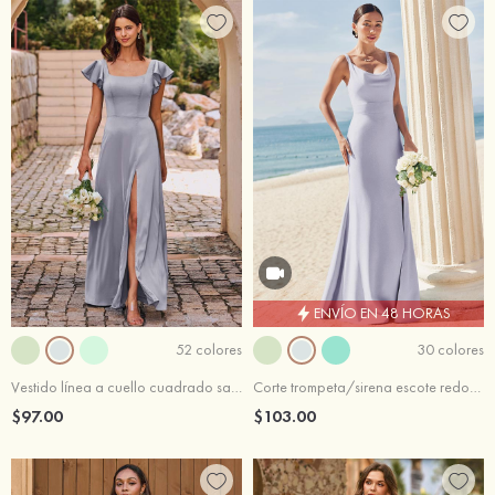
ENVÍO EN 48 HORAS
52 colores
30 colores
Vestido línea a cuello cuadrado satén elástico hasta el suelo vestido de dama de honor
Corte trompeta/sirena escote redondo crepé elástico hasta el suelo vestido de dama de honor
$97.00
$103.00