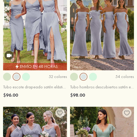
ENVÍO EN 48 HORAS
52 colores
54 colores
Tubo escote drapeado satén elástico hasta la tibia vestido de dama de honor
Tubo hombros descubiertos satén elástico hasta el suelo vestido de dama de honor
$96.00
$98.00