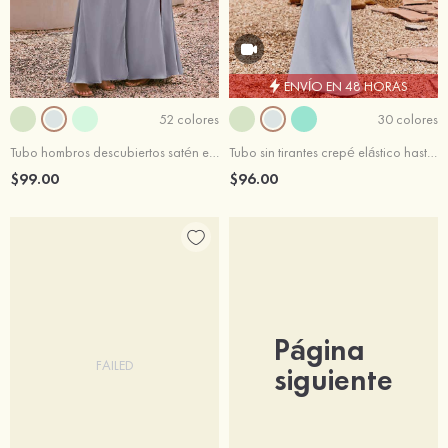
ENVÍO EN 48 HORAS
52 colores
30 colores
Tubo hombros descubiertos satén elástico hasta el suelo vestido de dama de honor
Tubo sin tirantes crepé elástico hasta el suelo vestido de dama de honor
$99.00
$96.00
Página
FAILED
siguiente