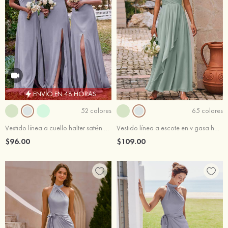
ENVÍO EN 48 HORAS
52 colores
65 colores
Vestido línea a cuello halter satén elástico hasta el suelo vestido de dama de honor
Vestido línea a escote en v gasa hasta el suelo vestido de dama de honor
$96.00
$109.00