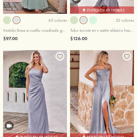
ENVÍO EN 48 HORAS
65 colores
52 colores
Vestido línea a cuello cuadrado gasa hasta el suelo vestido de dama de honor
Tubo escote en v satén elástico hasta el suelo vestido de dama de honor
$97.00
$126.00
ENVÍO EN 48 HORAS
ENVÍO EN 48 HORAS