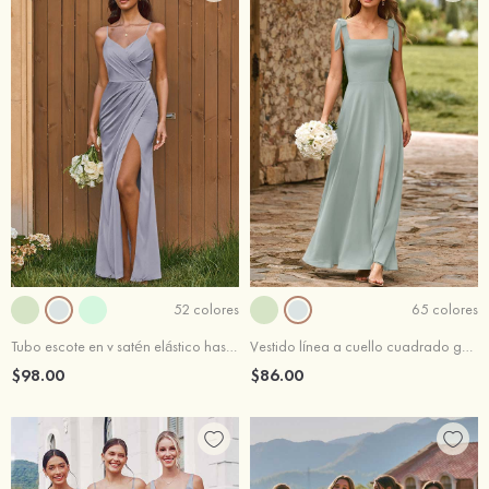
52 colores
65 colores
Tubo escote en v satén elástico hasta el suelo vestido de dama de honor
Vestido línea a cuello cuadrado gasa hasta el suelo vestido de dama de honor
$98.00
$86.00