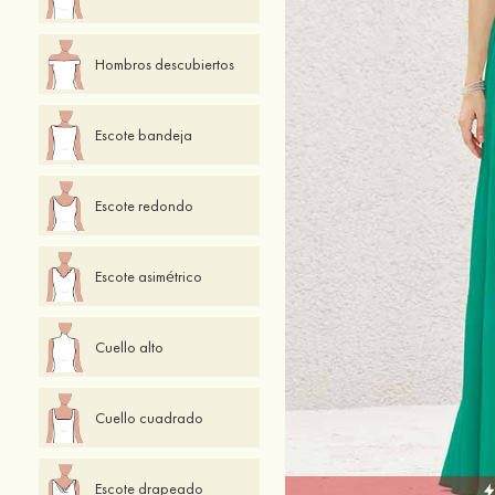
Hombros descubiertos
Escote bandeja
Escote redondo
Escote asimétrico
Cuello alto
Cuello cuadrado
Escote drapeado