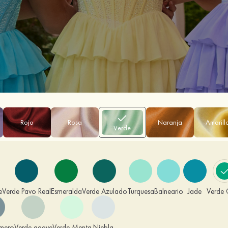
Rojo
Rosa
Naranja
Amarill
Verde
e
Verde Pavo Real
Esmeralda
Verde Azulado
Turquesa
Balneario
Jade
Verde
omero
Verde agave
Verde Menta
Niebla