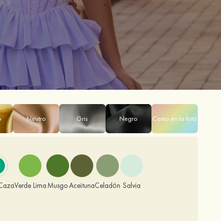
o
Neutro
Gris
Negro
Como en la foto
 Caza
Verde Lima
Musgo
Aceituna
Celadón
Salvia