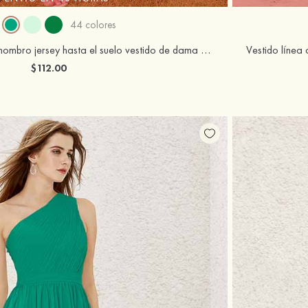
44 colores
Corte trompeta/sirena un hombro jersey hasta el suelo vestido de dama de honor
$112.00