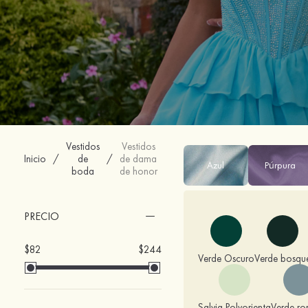
Vestidos
Vestidos
Inicio
/
de
/
de dama
Azul
Púrpura
boda
de honor
PRECIO
$82
$244
Verde Oscuro
Verde bosqu
Salvia Polvorienta
Verde r